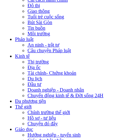
Đô thị
Giao thông
Tuổi trẻ cuộc sống
Bút Sài Gòn
Tin buồn
Môi trường
Pháp luật
An ninh - trật tự
Câu chuyện Pháp luật
Kinh tế
Thị trường
Địa ốc
Tài chính- Chứng khoán
Du lịch
Đầu tư
Doanh nghiệp - Doanh nhân
Chuyển động kinh tế & Đời sống 24H
Đa phương tiện
Thế giới
Chính trường thế giới
Hồ sơ - tư liệu
Chuyện đó đây
Giáo dục
Hướng nghiệp - tuyển sinh