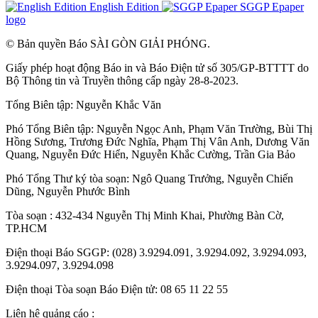
English Edition
SGGP Epaper
logo
© Bản quyền Báo SÀI GÒN GIẢI PHÓNG.
Giấy phép hoạt động Báo in và Báo Điện tử số 305/GP-BTTTT do
Bộ Thông tin và Truyền thông cấp ngày 28-8-2023.
Tổng Biên tập:
Nguyễn Khắc Văn
Phó Tổng Biên tập:
Nguyễn Ngọc Anh
,
Phạm Văn Trường
,
Bùi Thị
Hồng Sương
,
Trương Đức Nghĩa
,
Phạm Thị Vân Anh
,
Dương Văn
Quang
,
Nguyễn Đức Hiển
,
Nguyễn Khắc Cường
,
Trần Gia Bảo
Phó Tổng Thư ký tòa soạn:
Ngô Quang Trưởng
,
Nguyễn Chiến
Dũng
,
Nguyễn Phước Bình
Tòa soạn : 432-434 Nguyễn Thị Minh Khai, Phường Bàn Cờ,
TP.HCM
Điện thoại Báo SGGP: (028) 3.9294.091, 3.9294.092, 3.9294.093,
3.9294.097, 3.9294.098
Điện thoại Tòa soạn Báo Điện tử: 08 65 11 22 55
Liên hệ quảng cáo :