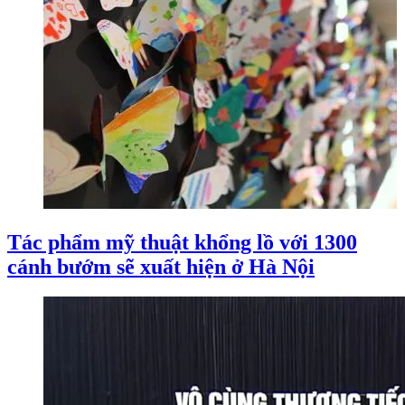
Tác phẩm mỹ thuật khổng lồ với 1300
cánh bướm sẽ xuất hiện ở Hà Nội