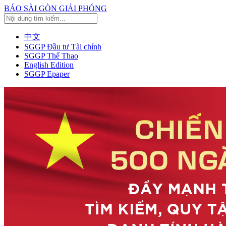
BÁO SÀI GÒN GIẢI PHÓNG
中文
SGGP Đầu tư Tài chính
SGGP Thể Thao
English Edition
SGGP Epaper