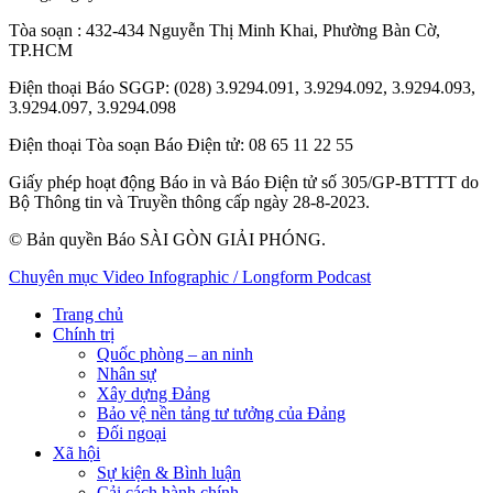
Tòa soạn
: 432-434 Nguyễn Thị Minh Khai, Phường Bàn Cờ,
TP.HCM
Điện thoại Báo SGGP
: (028) 3.9294.091, 3.9294.092, 3.9294.093,
3.9294.097, 3.9294.098
Điện thoại Tòa soạn Báo Điện tử
: 08 65 11 22 55
Giấy phép hoạt động Báo in và Báo Điện tử số 305/GP-BTTTT do
Bộ Thông tin và Truyền thông cấp ngày 28-8-2023.
© Bản quyền Báo SÀI GÒN GIẢI PHÓNG.
Chuyên mục
Video
Infographic / Longform
Podcast
Trang chủ
Chính trị
Quốc phòng – an ninh
Nhân sự
Xây dựng Đảng
Bảo vệ nền tảng tư tưởng của Đảng
Đối ngoại
Xã hội
Sự kiện & Bình luận
Cải cách hành chính