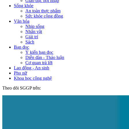
Giáo dục hội nhập
Sống khỏe
An toàn thực phẩm
Sức khỏe cộng đồng
Văn hóa
Nhịp sống
Nhân vật
Giải trí
Sách
Bạn đọc
Ý kiến bạn đọc
Diễn đàn - Thảo luận
Cơ quan trả lời
Lao động - An sinh
Phụ nữ
Khoa học công nghệ
Theo dõi SGGP trên: