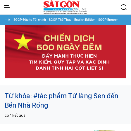
中文
SGGP Đầu tư Tài chính
SGGP Thể Thao
English Edition
SGGP Epaper
Từ khóa:
#tác phẩm Từ làng Sen đến
Bến Nhà Rồng
có
1
kết quả