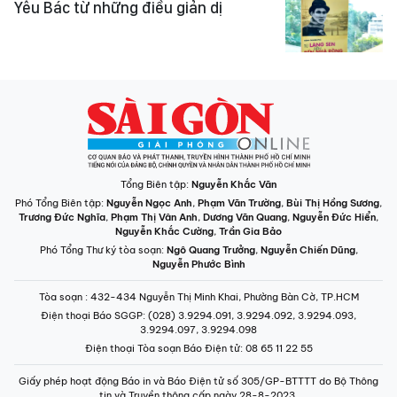
Yêu Bác từ những điều giản dị
Tổng Biên tập:
Nguyễn Khắc Văn
Phó Tổng Biên tập:
Nguyễn Ngọc Anh
,
Phạm Văn Trường
,
Bùi Thị Hồng Sương
,
Trương Đức Nghĩa
,
Phạm Thị Vân Anh
,
Dương Văn Quang
,
Nguyễn Đức Hiển
,
Nguyễn Khắc Cường
,
Trần Gia Bảo
Phó Tổng Thư ký tòa soạn:
Ngô Quang Trưởng
,
Nguyễn Chiến Dũng
,
Nguyễn Phước Bình
Tòa soạn
: 432-434 Nguyễn Thị Minh Khai, Phường Bàn Cờ, TP.HCM
Điện thoại Báo SGGP
: (028) 3.9294.091, 3.9294.092, 3.9294.093,
3.9294.097, 3.9294.098
Điện thoại Tòa soạn Báo Điện tử
: 08 65 11 22 55
Giấy phép hoạt động Báo in và Báo Điện tử số 305/GP-BTTTT do Bộ Thông
tin và Truyền thông cấp ngày 28-8-2023.