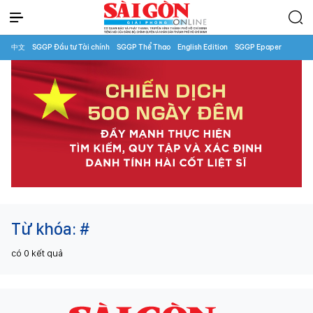
中文
SGGP Đầu tư Tài chính
SGGP Thể Thao
English Edition
SGGP Epaper
Từ khóa:
#
có
0
kết quả