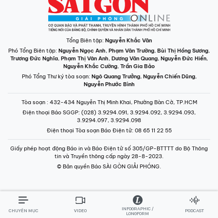
Tổng Biên tập:
Nguyễn Khắc Văn
Phó Tổng Biên tập:
Nguyễn Ngọc Anh
,
Phạm Văn Trường
,
Bùi Thị Hồng Sương
,
Trương Đức Nghĩa
,
Phạm Thị Vân Anh
,
Dương Văn Quang
,
Nguyễn Đức Hiển
,
Nguyễn Khắc Cường
,
Trần Gia Bảo
Phó Tổng Thư ký tòa soạn:
Ngô Quang Trưởng
,
Nguyễn Chiến Dũng
,
Nguyễn Phước Bình
Tòa soạn
: 432-434 Nguyễn Thị Minh Khai, Phường Bàn Cờ, TP.HCM
Điện thoại Báo SGGP
: (028) 3.9294.091, 3.9294.092, 3.9294.093,
3.9294.097, 3.9294.098
Điện thoại Tòa soạn Báo Điện tử
: 08 65 11 22 55
Giấy phép hoạt động Báo in và Báo Điện tử số 305/GP-BTTTT do Bộ Thông
tin và Truyền thông cấp ngày 28-8-2023.
© Bản quyền Báo SÀI GÒN GIẢI PHÓNG.
INFOGRAPHIC /
CHUYÊN MỤC
VIDEO
PODCAST
LONGFORM