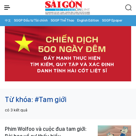
中文
SGGP Đầu tư Tài chính
SGGP Thể Thao
English Edition
SGGP Epaper
Từ khóa:
#Tam giới
có
3
kết quả
Phim Wolfoo và cuộc đua tam giới: