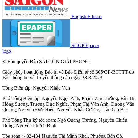
English Edition
SGGP Epaper
logo
© Bản quyền Báo SÀI GÒN GIẢI PHÓNG.
Giấy phép hoạt động Báo in và Báo Điện tử số 305/GP-BTTTT do
Bộ Thông tin và Truyền thông cấp ngày 28-8-2023.
Tổng Biên tập:
Nguyễn Khắc Văn
Phó Tổng Biên tập:
Nguyễn Ngọc Anh
,
Phạm Văn Trường
,
Bùi Thị
Hồng Sương
,
Trương Đức Nghĩa
,
Phạm Thị Vân Anh
,
Dương Văn
Quang
,
Nguyễn Đức Hiển
,
Nguyễn Khắc Cường
,
Trần Gia Bảo
Phó Tổng Thư ký tòa soạn:
Ngô Quang Trưởng
,
Nguyễn Chiến
Dũng
,
Nguyễn Phước Bình
Tòa soạn : 432-434 Nguyễn Thị Minh Khai, Phường Bàn Cờ,