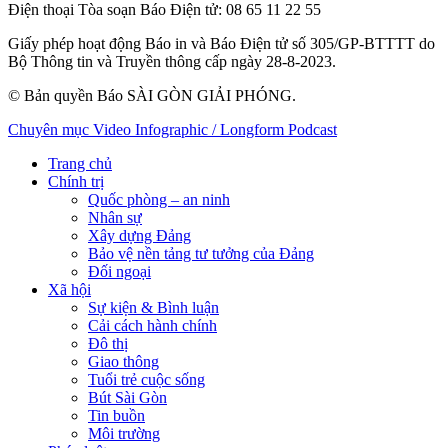
Điện thoại Tòa soạn Báo Điện tử
: 08 65 11 22 55
Giấy phép hoạt động Báo in và Báo Điện tử số 305/GP-BTTTT do
Bộ Thông tin và Truyền thông cấp ngày 28-8-2023.
© Bản quyền Báo SÀI GÒN GIẢI PHÓNG.
Chuyên mục
Video
Infographic / Longform
Podcast
Trang chủ
Chính trị
Quốc phòng – an ninh
Nhân sự
Xây dựng Đảng
Bảo vệ nền tảng tư tưởng của Đảng
Đối ngoại
Xã hội
Sự kiện & Bình luận
Cải cách hành chính
Đô thị
Giao thông
Tuổi trẻ cuộc sống
Bút Sài Gòn
Tin buồn
Môi trường