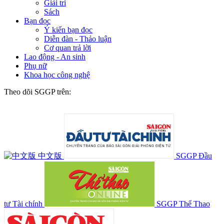
Giải trí
Sách
Bạn đọc
Ý kiến bạn đọc
Diễn đàn - Thảo luận
Cơ quan trả lời
Lao động - An sinh
Phụ nữ
Khoa học công nghệ
Theo dõi SGGP trên:
中文版
SGGP Đầu
tư Tài chính
SGGP Thể Thao