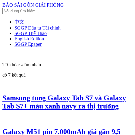
BÁO SÀI GÒN GIẢI PHÓNG
中文
SGGP Đầu tư Tài chính
SGGP Thể Thao
English Edition
SGGP Epaper
Từ khóa:
#tám nhân
có
7
kết quả
Samsung tung Galaxy Tab S7 và Galaxy
Tab S7+ màu xanh navy ra thị trường
Galaxy M51 pin 7.000mAh giá gần 9,5