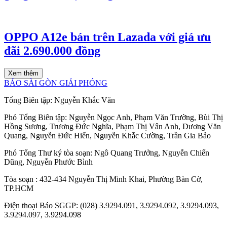
OPPO A12e bán trên Lazada với giá ưu
đãi 2.690.000 đồng
Xem thêm
BÁO SÀI GÒN GIẢI PHÓNG
Tổng Biên tập:
Nguyễn Khắc Văn
Phó Tổng Biên tập:
Nguyễn Ngọc Anh
,
Phạm Văn Trường
,
Bùi Thị
Hồng Sương
,
Trương Đức Nghĩa
,
Phạm Thị Vân Anh
,
Dương Văn
Quang
,
Nguyễn Đức Hiển
,
Nguyễn Khắc Cường
,
Trần Gia Bảo
Phó Tổng Thư ký tòa soạn:
Ngô Quang Trưởng
,
Nguyễn Chiến
Dũng
,
Nguyễn Phước Bình
Tòa soạn
: 432-434 Nguyễn Thị Minh Khai, Phường Bàn Cờ,
TP.HCM
Điện thoại Báo SGGP
: (028) 3.9294.091, 3.9294.092, 3.9294.093,
3.9294.097, 3.9294.098