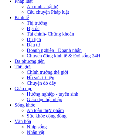
Pháp luật
An ninh - trật tự
Câu chuyện Pháp luật
Kinh tế
Thị trường
Địa ốc
Tài chính- Chứng khoán
Du lịch
Đầu tư
Doanh nghiệp - Doanh nhân
Chuyển động kinh tế & Đời sống 24H
Đa phương tiện
Thế giới
Chính trường thế giới
Hồ sơ - tư liệu
Chuyện đó đây
Giáo dục
Hướng nghiệp - tuyển sinh
Giáo dục hội nhập
Sống khỏe
An toàn thực phẩm
Sức khỏe cộng đồng
Văn hóa
Nhịp sống
Nhân vật