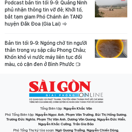
Podcast bản tin tối 9-9: Quảng Ninh
phủ nhận thông tin vỡ đê; Khởi tố,
bắt tạm giam Phó Chánh án TAND
huyện Đắk Đoa (Gia Lai)
Bản tin tối 9-9: Ngóng chờ tin người
thân trong vụ sập cầu Phong Châu;
Khốn khổ vì nước máy liên tục đổi
màu, có cặn đen ở Bình Phước
Tổng Biên tập:
Nguyễn Khắc Văn
Phó Tổng Biên tập:
Nguyễn Ngọc Anh
,
Phạm Văn Trường
,
Bùi Thị Hồng Sương
,
Trương Đức Nghĩa
,
Phạm Thị Vân Anh
,
Dương Văn Quang
,
Nguyễn Đức Hiển
,
Nguyễn Khắc Cường
,
Trần Gia Bảo
Phó Tổng Thư ký tòa soạn:
Ngô Quang Trưởng
,
Nguyễn Chiến Dũng
,