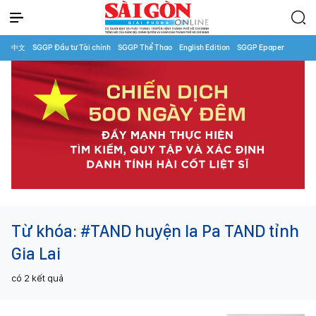
中文
SGGP Đầu tư Tài chính
SGGP Thể Thao
English Edition
SGGP Epaper
Từ khóa:
#TAND huyện Ia Pa TAND tỉnh
Gia Lai
có
2
kết quả