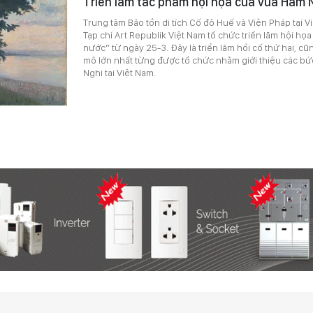
Triển lãm tác phẩm hội họa của vua Hàm 
Trung tâm Bảo tồn di tích Cố đô Huế và Viện Pháp tại 
Tạp chí Art Republik Việt Nam tổ chức triển lãm hội họa 
nước” từ ngày 25-3. Đây là triển lãm hồi cố thứ hai, cũn
mô lớn nhất từng được tổ chức nhằm giới thiệu các bứ
Nghi tại Việt Nam.