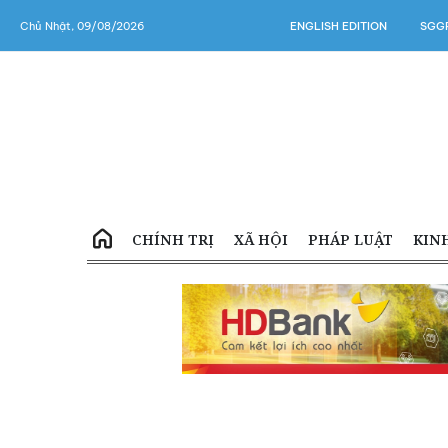
Chủ Nhật, 09/08/2026
ENGLISH EDITION
SGGP
CHÍNH TRỊ
XÃ HỘI
PHÁP LUẬT
KIN