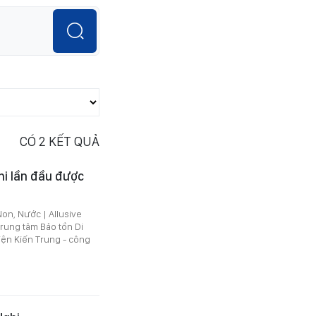
CÓ
2
KẾT QUẢ
i lần đầu được
Non, Nước | Allusive
Trung tâm Bảo tồn Di
điện Kiến Trung - công