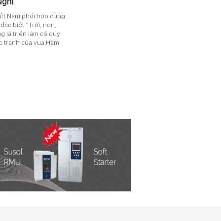
Nghi
Việt Nam phối hợp cùng
đặc biệt “Trời, non,
g là triển lãm có quy
c tranh của vua Hàm