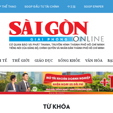
 THỂ THAO
SGGP ĐẦU TƯ TÀI CHÍNH
中文版
SGGP EPAPER
H TẾ
THẾ GIỚI
GIÁO DỤC
SỐNG KHỎE
VĂN HÓA
BẠ
TỪ KHÓA