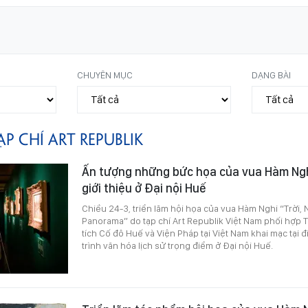
CHUYÊN MỤC
DẠNG BÀI
ẠP CHÍ ART REPUBLIK
Ấn tượng những bức họa của vua Hàm Ngh
giới thiệu ở Đại nội Huế
Chiều 24-3, triển lãm hội họa của vua Hàm Nghi “Trời, 
Panorama” do tạp chí Art Republik Việt Nam phối hợp 
tích Cố đô Huế và Viện Pháp tại Việt Nam khai mạc tại 
trình văn hóa lịch sử trọng điểm ở Đại nội Huế.