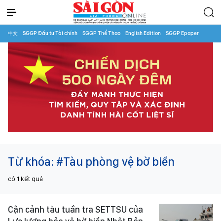
中文
SGGP Đầu tư Tài chính
SGGP Thể Thao
English Edition
SGGP Epaper
Từ khóa:
#Tàu phòng vệ bờ biển
có
1
kết quả
Cận cảnh tàu tuần tra SETTSU của