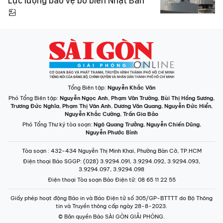
Lực lượng bảo vệ bờ biển Nhật Bản
Tổng Biên tập:
Nguyễn Khắc Văn
Phó Tổng Biên tập:
Nguyễn Ngọc Anh
,
Phạm Văn Trường
,
Bùi Thị Hồng Sương
,
Trương Đức Nghĩa
,
Phạm Thị Vân Anh
,
Dương Văn Quang
,
Nguyễn Đức Hiển
,
Nguyễn Khắc Cường
,
Trần Gia Bảo
Phó Tổng Thư ký tòa soạn:
Ngô Quang Trưởng
,
Nguyễn Chiến Dũng
,
Nguyễn Phước Bình
Tòa soạn
: 432-434 Nguyễn Thị Minh Khai, Phường Bàn Cờ, TP.HCM
Điện thoại Báo SGGP
: (028) 3.9294.091, 3.9294.092, 3.9294.093,
3.9294.097, 3.9294.098
Điện thoại Tòa soạn Báo Điện tử
: 08 65 11 22 55
Giấy phép hoạt động Báo in và Báo Điện tử số 305/GP-BTTTT do Bộ Thông
tin và Truyền thông cấp ngày 28-8-2023.
© Bản quyền Báo SÀI GÒN GIẢI PHÓNG.