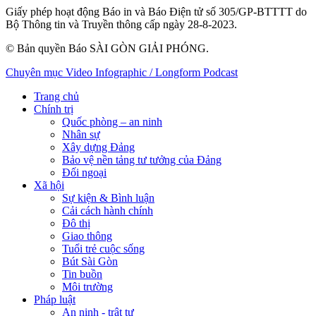
Giấy phép hoạt động Báo in và Báo Điện tử số 305/GP-BTTTT do
Bộ Thông tin và Truyền thông cấp ngày 28-8-2023.
© Bản quyền Báo SÀI GÒN GIẢI PHÓNG.
Chuyên mục
Video
Infographic / Longform
Podcast
Trang chủ
Chính trị
Quốc phòng – an ninh
Nhân sự
Xây dựng Đảng
Bảo vệ nền tảng tư tưởng của Đảng
Đối ngoại
Xã hội
Sự kiện & Bình luận
Cải cách hành chính
Đô thị
Giao thông
Tuổi trẻ cuộc sống
Bút Sài Gòn
Tin buồn
Môi trường
Pháp luật
An ninh - trật tự