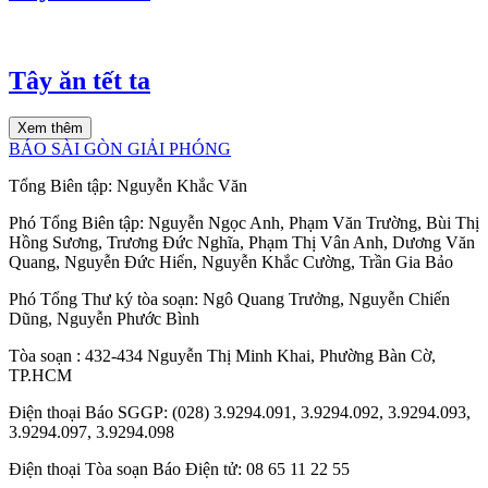
Tây ăn tết ta
Xem thêm
BÁO SÀI GÒN GIẢI PHÓNG
Tổng Biên tập:
Nguyễn Khắc Văn
Phó Tổng Biên tập:
Nguyễn Ngọc Anh
,
Phạm Văn Trường
,
Bùi Thị
Hồng Sương
,
Trương Đức Nghĩa
,
Phạm Thị Vân Anh
,
Dương Văn
Quang
,
Nguyễn Đức Hiển
,
Nguyễn Khắc Cường
,
Trần Gia Bảo
Phó Tổng Thư ký tòa soạn:
Ngô Quang Trưởng
,
Nguyễn Chiến
Dũng
,
Nguyễn Phước Bình
Tòa soạn
: 432-434 Nguyễn Thị Minh Khai, Phường Bàn Cờ,
TP.HCM
Điện thoại Báo SGGP
: (028) 3.9294.091, 3.9294.092, 3.9294.093,
3.9294.097, 3.9294.098
Điện thoại Tòa soạn Báo Điện tử
: 08 65 11 22 55