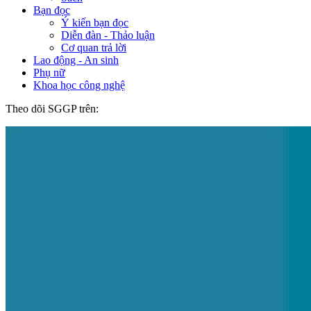
Bạn đọc
Ý kiến bạn đọc
Diễn đàn - Thảo luận
Cơ quan trả lời
Lao động - An sinh
Phụ nữ
Khoa học công nghệ
Theo dõi SGGP trên: