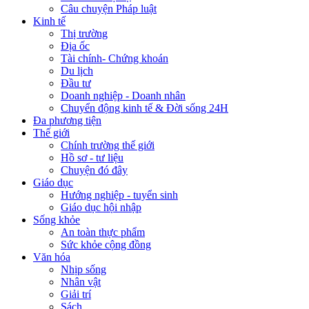
Câu chuyện Pháp luật
Kinh tế
Thị trường
Địa ốc
Tài chính- Chứng khoán
Du lịch
Đầu tư
Doanh nghiệp - Doanh nhân
Chuyển động kinh tế & Đời sống 24H
Đa phương tiện
Thế giới
Chính trường thế giới
Hồ sơ - tư liệu
Chuyện đó đây
Giáo dục
Hướng nghiệp - tuyển sinh
Giáo dục hội nhập
Sống khỏe
An toàn thực phẩm
Sức khỏe cộng đồng
Văn hóa
Nhịp sống
Nhân vật
Giải trí
Sách