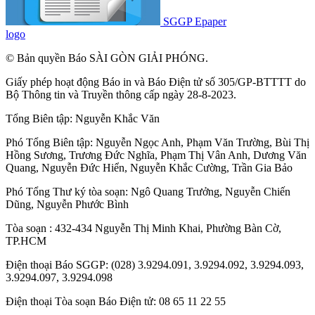
SGGP Epaper
logo
© Bản quyền Báo SÀI GÒN GIẢI PHÓNG.
Giấy phép hoạt động Báo in và Báo Điện tử số 305/GP-BTTTT do
Bộ Thông tin và Truyền thông cấp ngày 28-8-2023.
Tổng Biên tập:
Nguyễn Khắc Văn
Phó Tổng Biên tập:
Nguyễn Ngọc Anh
,
Phạm Văn Trường
,
Bùi Thị
Hồng Sương
,
Trương Đức Nghĩa
,
Phạm Thị Vân Anh
,
Dương Văn
Quang
,
Nguyễn Đức Hiển
,
Nguyễn Khắc Cường
,
Trần Gia Bảo
Phó Tổng Thư ký tòa soạn:
Ngô Quang Trưởng
,
Nguyễn Chiến
Dũng
,
Nguyễn Phước Bình
Tòa soạn : 432-434 Nguyễn Thị Minh Khai, Phường Bàn Cờ,
TP.HCM
Điện thoại Báo SGGP: (028) 3.9294.091, 3.9294.092, 3.9294.093,
3.9294.097, 3.9294.098
Điện thoại Tòa soạn Báo Điện tử: 08 65 11 22 55