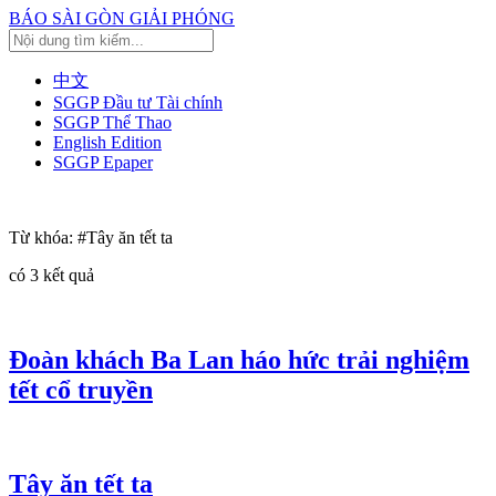
BÁO SÀI GÒN GIẢI PHÓNG
中文
SGGP Đầu tư Tài chính
SGGP Thể Thao
English Edition
SGGP Epaper
Từ khóa:
#Tây ăn tết ta
có
3
kết quả
Đoàn khách Ba Lan háo hức trải nghiệm
tết cổ truyền
Tây ăn tết ta