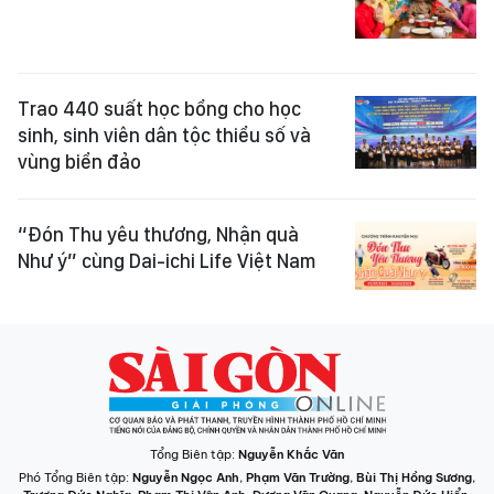
Trao 440 suất học bổng cho học
sinh, sinh viên dân tộc thiểu số và
vùng biển đảo
“Đón Thu yêu thương, Nhận quà
Như ý” cùng Dai-ichi Life Việt Nam
Tổng Biên tập:
Nguyễn Khắc Văn
Phó Tổng Biên tập:
Nguyễn Ngọc Anh
,
Phạm Văn Trường
,
Bùi Thị Hồng Sương
,