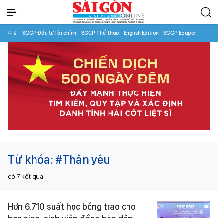
中文
SGGP Đầu tư Tài chính
SGGP Thể Thao
English Edition
SGGP Epaper
Từ khóa:
#Thân yêu
có
7
kết quả
Hơn 6.710 suất học bổng trao cho