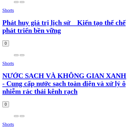
Shorts
Phát huy giá trị lịch sử _ Kiến tạo thể chế
phát triển bền vững
0
Shorts
NƯỚC SẠCH VÀ KHÔNG GIAN XANH
- Cung cấp nước sạch toàn diện và xử lý ô
nhiễm rác thải kênh rạch
0
Shorts