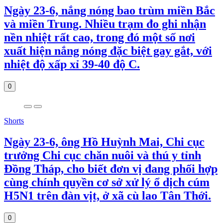
Ngày 23-6, nắng nóng bao trùm miền Bắc
và miền Trung. Nhiều trạm đo ghi nhận
nền nhiệt rất cao, trong đó một số nơi
xuất hiện nắng nóng đặc biệt gay gắt, với
nhiệt độ xấp xỉ 39-40 độ C.
0
Shorts
Ngày 23-6, ông Hồ Huỳnh Mai, Chi cục
trưởng Chi cục chăn nuôi và thú y tỉnh
Đồng Tháp, cho biết đơn vị đang phối hợp
cùng chính quyền cơ sở xử lý ổ dịch cúm
H5N1 trên đàn vịt, ở xã cù lao Tân Thới.
0