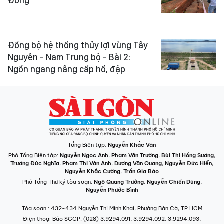
Đồng
Đồng bộ hệ thống thủy lợi vùng Tây
Nguyên - Nam Trung bộ - Bài 2:
Ngổn ngang nâng cấp hồ, đập
Tổng Biên tập:
Nguyễn Khắc Văn
Phó Tổng Biên tập:
Nguyễn Ngọc Anh
,
Phạm Văn Trường
,
Bùi Thị Hồng Sương
,
Trương Đức Nghĩa
,
Phạm Thị Vân Anh
,
Dương Văn Quang
,
Nguyễn Đức Hiển
,
Nguyễn Khắc Cường
,
Trần Gia Bảo
Phó Tổng Thư ký tòa soạn:
Ngô Quang Trưởng
,
Nguyễn Chiến Dũng
,
Nguyễn Phước Bình
Tòa soạn
: 432-434 Nguyễn Thị Minh Khai, Phường Bàn Cờ, TP.HCM
Điện thoại Báo SGGP
: (028) 3.9294.091, 3.9294.092, 3.9294.093,