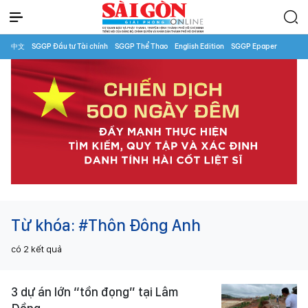
中文
SGGP Đầu tư Tài chính
SGGP Thể Thao
English Edition
SGGP Epaper
Từ khóa:
#Thôn Đông Anh
có
2
kết quả
3 dự án lớn “tồn đọng” tại Lâm