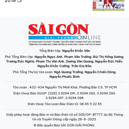
2019
Tổng Biên tập:
Nguyễn Khắc Văn
Phó Tổng Biên tập:
Nguyễn Ngọc Anh
,
Phạm Văn Trường
,
Bùi Thị Hồng Sương
,
Trương Đức Nghĩa
,
Phạm Thị Vân Anh
,
Dương Văn Quang
,
Nguyễn Đức Hiển
,
Nguyễn Khắc Cường
,
Trần Gia Bảo
Phó Tổng Thư ký tòa soạn:
Ngô Quang Trưởng
,
Nguyễn Chiến Dũng
,
Nguyễn Phước Bình
Tòa soạn
: 432-434 Nguyễn Thị Minh Khai, Phường Bàn Cờ, TP.HCM
Điện thoại Báo SGGP
: (028) 3.9294.091, 3.9294.092, 3.9294.093,
3.9294.097, 3.9294.098
Điện thoại Tòa soạn Báo Điện tử
: 08 65 11 22 55
Giấy phép hoạt động Báo in và Báo Điện tử số 305/GP-BTTTT do Bộ Thông
tin và Truyền thông cấp ngày 28-8-2023.
© Bản quyền Báo SÀI GÒN GIẢI PHÓNG.