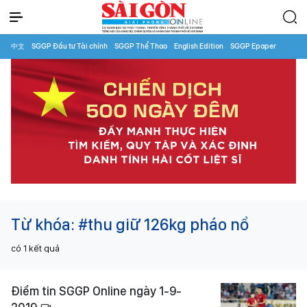
中文
SGGP Đầu tư Tài chính
SGGP Thể Thao
English Edition
SGGP Epaper
Từ khóa:
#thu giữ 126kg pháo nổ
có
1
kết quả
Điểm tin SGGP Online ngày 1-9-