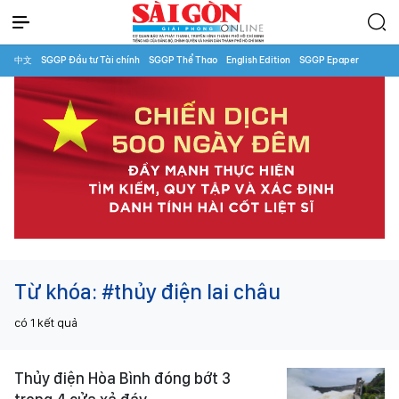
中文
SGGP Đầu tư Tài chính
SGGP Thể Thao
English Edition
SGGP Epaper
Từ khóa:
#thủy điện lai châu
có
1
kết quả
Thủy điện Hòa Bình đóng bớt 3