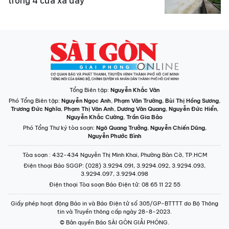
trong 4 cửa xả đáy
Tổng Biên tập:
Nguyễn Khắc Văn
Phó Tổng Biên tập:
Nguyễn Ngọc Anh
,
Phạm Văn Trường
,
Bùi Thị Hồng Sương
,
Trương Đức Nghĩa
,
Phạm Thị Vân Anh
,
Dương Văn Quang
,
Nguyễn Đức Hiển
,
Nguyễn Khắc Cường
,
Trần Gia Bảo
Phó Tổng Thư ký tòa soạn:
Ngô Quang Trưởng
,
Nguyễn Chiến Dũng
,
Nguyễn Phước Bình
Tòa soạn
: 432-434 Nguyễn Thị Minh Khai, Phường Bàn Cờ, TP.HCM
Điện thoại Báo SGGP
: (028) 3.9294.091, 3.9294.092, 3.9294.093,
3.9294.097, 3.9294.098
Điện thoại Tòa soạn Báo Điện tử
: 08 65 11 22 55
Giấy phép hoạt động Báo in và Báo Điện tử số 305/GP-BTTTT do Bộ Thông
tin và Truyền thông cấp ngày 28-8-2023.
© Bản quyền Báo SÀI GÒN GIẢI PHÓNG.