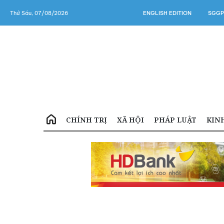
Thứ Sáu, 07/08/2026
ENGLISH EDITION
SGGP
CHÍNH TRỊ
XÃ HỘI
PHÁP LUẬT
KIN