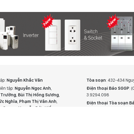
tập:
Nguyễn Khắc Văn
Tòa soạn
: 432-434 Ngu
iên tập:
Nguyễn Ngọc Anh
,
Điện thoại Báo SGGP
: 
 Trường
,
Bùi Thị Hồng Sương
,
3.9294.098
ức Nghĩa
,
Phạm Thị Vân Anh
,
Điện thoại Tòa soạn Bá
n Quang
,
Nguyễn Đức Hiển
,
Giấy phép hoạt động Báo
hắc Cường
,
Trần Gia Bảo
Truyền thông cấp ngày 
hư ký tòa soạn:
Ngô Quang Trưởng
,
© Bản quyền Báo SÀI GÒ
hiến Dũng
,
Nguyễn Phước Bình