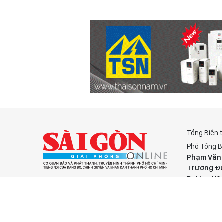
Tổng Biên 
Phó Tổng B
Phạm Văn
Trương Đ
Dương Vă
LIÊN HỆ QUẢNG CÁO :
Nguyễn K
08 65 11 22 55
Phó Tổng T
sggponline@sggp.org.vn
Nguyễn C