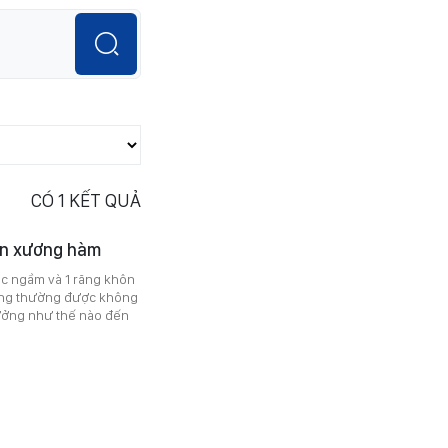
CÓ
1
KẾT QUẢ
ến xương hàm
mọc ngầm và 1 răng khôn
hông thường được không
hưởng như thế nào đến