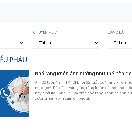
CHUYÊN MỤC
DẠNG BÀI
IỂU PHẨU
Nhổ răng khôn ảnh hưởng như thế nào đ
An, 32 tuổi, Nam, TPHCM: Tôi 32 tuổi, có 1 răng khôn 
mọc lệch. Bác sĩ tư vấn giúp, răng khôn có thể nhổ t
hay phải tiểu phẩu ạ? Và việc nhổ răng khôn có ảnh 
xương hàm? Xin cám ơn bác sĩ.