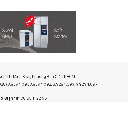
yễn Thị Minh Khai, Phường Bàn Cờ, TP.HCM
(028) 3.9294.091, 3.9294.092, 3.9294.093, 3.9294.097,
o Điện tử:
08 65 11 22 55
 in và Báo Điện tử số 305/GP-BTTTT do Bộ Thông tin và
28-8-2023.
N GIẢI PHÓNG.
ĐẶT SGGP ONLINE LÀM TRANG CHỦ