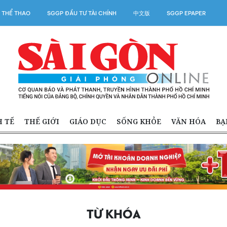
 THỂ THAO
SGGP ĐẦU TƯ TÀI CHÍNH
中文版
SGGP EPAPER
H TẾ
THẾ GIỚI
GIÁO DỤC
SỐNG KHỎE
VĂN HÓA
BẠ
TỪ KHÓA