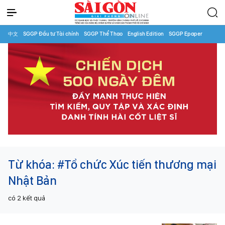
中文
SGGP Đầu tư Tài chính
SGGP Thể Thao
English Edition
SGGP Epaper
Từ khóa:
#Tổ chức Xúc tiến thương mại
Nhật Bản
có
2
kết quả