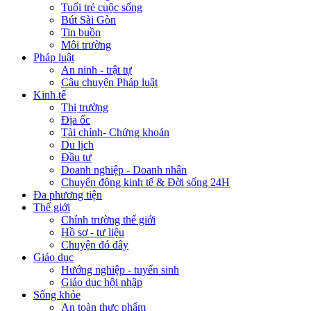
Tuổi trẻ cuộc sống
Bút Sài Gòn
Tin buồn
Môi trường
Pháp luật
An ninh - trật tự
Câu chuyện Pháp luật
Kinh tế
Thị trường
Địa ốc
Tài chính- Chứng khoán
Du lịch
Đầu tư
Doanh nghiệp - Doanh nhân
Chuyển động kinh tế & Đời sống 24H
Đa phương tiện
Thế giới
Chính trường thế giới
Hồ sơ - tư liệu
Chuyện đó đây
Giáo dục
Hướng nghiệp - tuyển sinh
Giáo dục hội nhập
Sống khỏe
An toàn thực phẩm