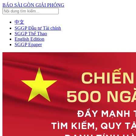
BÁO SÀI GÒN GIẢI PHÓNG
中文
SGGP Đầu tư Tài chính
SGGP Thể Thao
English Edition
SGGP Epaper