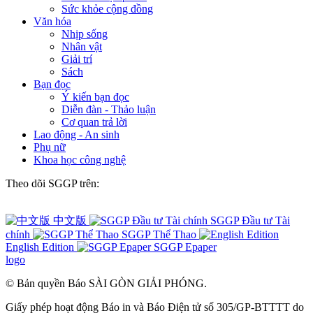
Sức khỏe cộng đồng
Văn hóa
Nhịp sống
Nhân vật
Giải trí
Sách
Bạn đọc
Ý kiến bạn đọc
Diễn đàn - Thảo luận
Cơ quan trả lời
Lao động - An sinh
Phụ nữ
Khoa học công nghệ
Theo dõi SGGP trên:
中文版
SGGP Đầu tư Tài
chính
SGGP Thể Thao
English Edition
SGGP Epaper
logo
© Bản quyền Báo SÀI GÒN GIẢI PHÓNG.
Giấy phép hoạt động Báo in và Báo Điện tử số 305/GP-BTTTT do