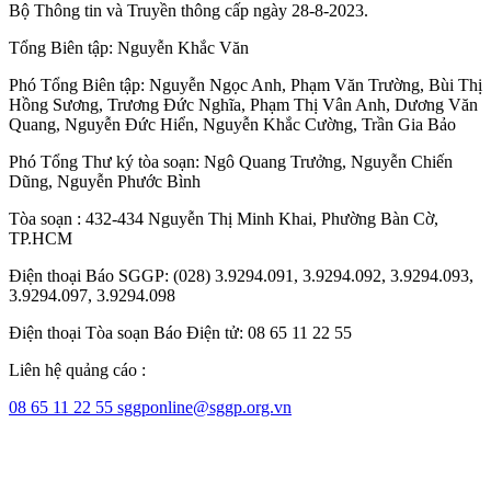
Bộ Thông tin và Truyền thông cấp ngày 28-8-2023.
Tổng Biên tập:
Nguyễn Khắc Văn
Phó Tổng Biên tập:
Nguyễn Ngọc Anh
,
Phạm Văn Trường
,
Bùi Thị
Hồng Sương
,
Trương Đức Nghĩa
,
Phạm Thị Vân Anh
,
Dương Văn
Quang
,
Nguyễn Đức Hiển
,
Nguyễn Khắc Cường
,
Trần Gia Bảo
Phó Tổng Thư ký tòa soạn:
Ngô Quang Trưởng
,
Nguyễn Chiến
Dũng
,
Nguyễn Phước Bình
Tòa soạn : 432-434 Nguyễn Thị Minh Khai, Phường Bàn Cờ,
TP.HCM
Điện thoại Báo SGGP: (028) 3.9294.091, 3.9294.092, 3.9294.093,
3.9294.097, 3.9294.098
Điện thoại Tòa soạn Báo Điện tử: 08 65 11 22 55
Liên hệ quảng cáo :
08 65 11 22 55
sggponline@sggp.org.vn