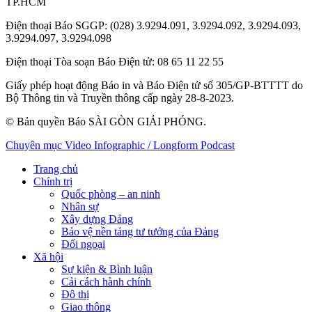
TP.HCM
Điện thoại Báo SGGP
: (028) 3.9294.091, 3.9294.092, 3.9294.093,
3.9294.097, 3.9294.098
Điện thoại Tòa soạn Báo Điện tử
: 08 65 11 22 55
Giấy phép hoạt động Báo in và Báo Điện tử số 305/GP-BTTTT do
Bộ Thông tin và Truyền thông cấp ngày 28-8-2023.
© Bản quyền Báo SÀI GÒN GIẢI PHÓNG.
Chuyên mục
Video
Infographic / Longform
Podcast
Trang chủ
Chính trị
Quốc phòng – an ninh
Nhân sự
Xây dựng Đảng
Bảo vệ nền tảng tư tưởng của Đảng
Đối ngoại
Xã hội
Sự kiện & Bình luận
Cải cách hành chính
Đô thị
Giao thông