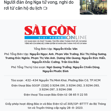
Người đàn ông Nga tử vong, nghi do
rơi từ căn hộ du lịch
Tổng Biên tập:
Nguyễn Khắc Văn
Phó Tổng Biên tập:
Nguyễn Ngọc Anh
,
Phạm Văn Trường
,
Bùi Thị Hồng Sương
,
Trương Đức Nghĩa
,
Phạm Thị Vân Anh
,
Dương Văn Quang
,
Nguyễn Đức Hiển
,
Nguyễn Khắc Cường
,
Trần Gia Bảo
Phó Tổng Thư ký tòa soạn:
Ngô Quang Trưởng
,
Nguyễn Chiến Dũng
,
Nguyễn Phước Bình
Tòa soạn
: 432-434 Nguyễn Thị Minh Khai, Phường Bàn Cờ, TP.HCM
Điện thoại Báo SGGP
: (028) 3.9294.091, 3.9294.092, 3.9294.093,
3.9294.097, 3.9294.098
Điện thoại Tòa soạn Báo Điện tử
: 08 65 11 22 55
Giấy phép hoạt động Báo in và Báo Điện tử số 305/GP-BTTTT do Bộ Thông
tin và Truyền thông cấp ngày 28-8-2023.