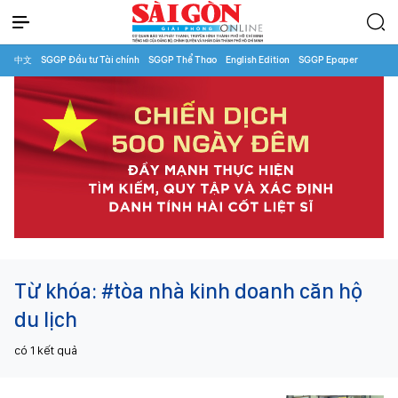
中文
SGGP Đầu tư Tài chính
SGGP Thể Thao
English Edition
SGGP Epaper
Từ khóa:
#tòa nhà kinh doanh căn hộ
du lịch
có
1
kết quả