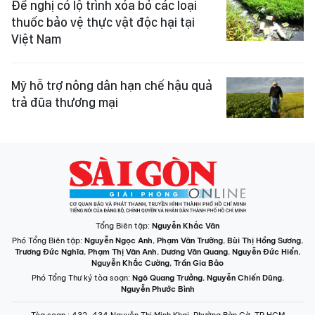
Đề nghị có lộ trình xóa bỏ các loại
thuốc bảo vệ thực vật độc hại tại
Việt Nam
Mỹ hỗ trợ nông dân hạn chế hậu quả
trả đũa thương mại
Tổng Biên tập:
Nguyễn Khắc Văn
Phó Tổng Biên tập:
Nguyễn Ngọc Anh
,
Phạm Văn Trường
,
Bùi Thị Hồng Sương
,
Trương Đức Nghĩa
,
Phạm Thị Vân Anh
,
Dương Văn Quang
,
Nguyễn Đức Hiển
,
Nguyễn Khắc Cường
,
Trần Gia Bảo
Phó Tổng Thư ký tòa soạn:
Ngô Quang Trưởng
,
Nguyễn Chiến Dũng
,
Nguyễn Phước Bình