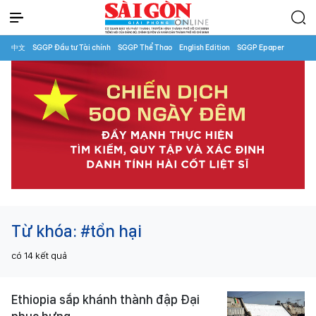
中文
SGGP Đầu tư Tài chính
SGGP Thể Thao
English Edition
SGGP Epaper
Từ khóa:
#tổn hại
có
14
kết quả
Ethiopia sắp khánh thành đập Đại