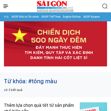
中文
SGGP Đầu tư Tài chính
SGGP Thể Thao
English Edition
SGGP Epaper
Từ khóa:
#tông màu
có
3
kết quả
Thêm lựa chọn quà tết từ sản phẩm