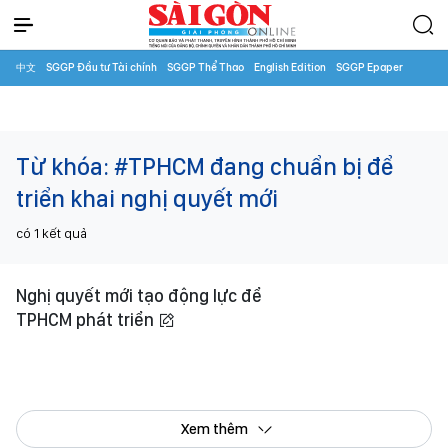
中文
SGGP Đầu tư Tài chính
SGGP Thể Thao
English Edition
SGGP Epaper
Từ khóa:
#TPHCM đang chuẩn bị để
triển khai nghị quyết mới
có
1
kết quả
Nghị quyết mới tạo động lực để
TPHCM phát triển
Xem thêm