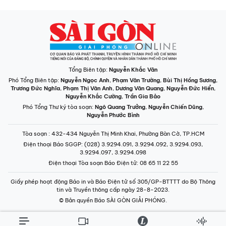
Tổng Biên tập:
Nguyễn Khắc Văn
Phó Tổng Biên tập:
Nguyễn Ngọc Anh
,
Phạm Văn Trường
,
Bùi Thị Hồng Sương
,
Trương Đức Nghĩa
,
Phạm Thị Vân Anh
,
Dương Văn Quang
,
Nguyễn Đức Hiển
,
Nguyễn Khắc Cường
,
Trần Gia Bảo
Phó Tổng Thư ký tòa soạn:
Ngô Quang Trưởng
,
Nguyễn Chiến Dũng
,
Nguyễn Phước Bình
Tòa soạn
: 432-434 Nguyễn Thị Minh Khai, Phường Bàn Cờ, TP.HCM
Điện thoại Báo SGGP
: (028) 3.9294.091, 3.9294.092, 3.9294.093,
3.9294.097, 3.9294.098
Điện thoại Tòa soạn Báo Điện tử
: 08 65 11 22 55
Giấy phép hoạt động Báo in và Báo Điện tử số 305/GP-BTTTT do Bộ Thông
tin và Truyền thông cấp ngày 28-8-2023.
© Bản quyền Báo SÀI GÒN GIẢI PHÓNG.