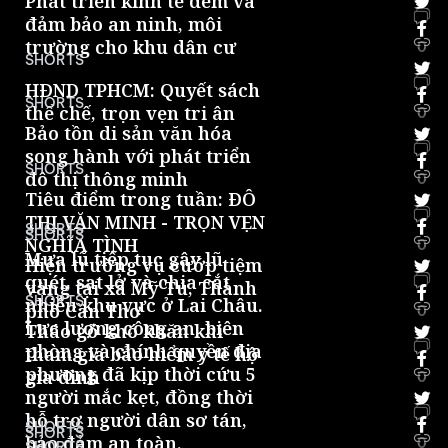
Phát triển kinh tế đêm và
đảm bảo an ninh, môi
trường cho khu dân cư
0
SHORTS
HĐND TPHCM: Quyết sách
SHORTS
thể chế, trọn vẹn tri ân
0
Bảo tồn di sản văn hóa
song hành với phát triển
SHORTS
đô thị thông minh
0
Tiêu điểm trong tuần: ĐÔ
THỊ VĂN MINH - TRỌN VẸN
SHORTS
SHORTS
NGHĨA TÌNH
0
Mưa lũ tiếp tục gây lũ
Hiện trường vụ cướp tiệm
quét, sạt lở và chia cắt
vàng tại xã Mỹ Tú, Thành
SHORTS
nhiều khu vực ở Lai Châu.
phố Cần Thơ
0
Lực lượng công an, biên
Tháo gỡ khó khăn khi
phòng và chính quyền địa
tham gia bảo hiểm y tế hộ
phương đã kịp thời cứu 5
gia đình
0
người mắc kẹt, đồng thời
hỗ trợ người dân sơ tán,
SHORTS
SHORTS
bảo đảm an toàn.
0
SHORTS