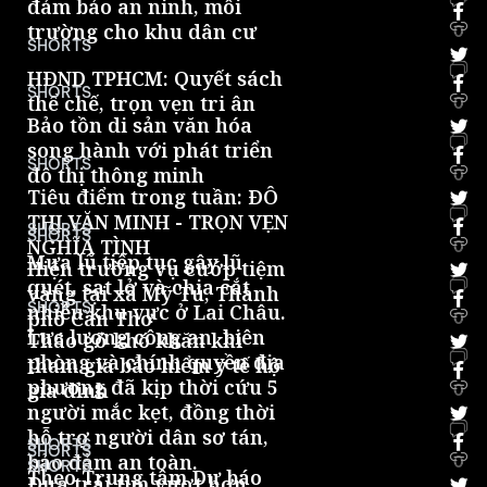
đảm bảo an ninh, môi
trường cho khu dân cư
0
SHORTS
HĐND TPHCM: Quyết sách
SHORTS
thể chế, trọn vẹn tri ân
0
Bảo tồn di sản văn hóa
song hành với phát triển
SHORTS
đô thị thông minh
0
Tiêu điểm trong tuần: ĐÔ
THỊ VĂN MINH - TRỌN VẸN
SHORTS
SHORTS
NGHĨA TÌNH
0
Mưa lũ tiếp tục gây lũ
Hiện trường vụ cướp tiệm
quét, sạt lở và chia cắt
vàng tại xã Mỹ Tú, Thành
SHORTS
nhiều khu vực ở Lai Châu.
phố Cần Thơ
0
Lực lượng công an, biên
Tháo gỡ khó khăn khi
phòng và chính quyền địa
tham gia bảo hiểm y tế hộ
phương đã kịp thời cứu 5
gia đình
0
người mắc kẹt, đồng thời
hỗ trợ người dân sơ tán,
SHORTS
SHORTS
bảo đảm an toàn.
0
SHORTS
Theo Trung tâm Dự báo
Đưa trái tim vượt hơn