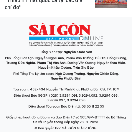
"Thiếu nhi hát quốc ca tại các địa
chỉ đỏ"
Tổng Biên tập:
Nguyễn Khắc Văn
Phó Tổng Biên tập:
Nguyễn Ngọc Anh
,
Phạm Văn Trường
,
Bùi Thị Hồng Sương
,
Trương Đức Nghĩa
,
Phạm Thị Vân Anh
,
Dương Văn Quang
,
Nguyễn Đức Hiển
,
Nguyễn Khắc Cường
,
Trần Gia Bảo
Phó Tổng Thư ký tòa soạn:
Ngô Quang Trưởng
,
Nguyễn Chiến Dũng
,
Nguyễn Phước Bình
Tòa soạn
: 432-434 Nguyễn Thị Minh Khai, Phường Bàn Cờ, TP.HCM
Điện thoại Báo SGGP
: (028) 3.9294.091, 3.9294.092, 3.9294.093,
3.9294.097, 3.9294.098
Điện thoại Tòa soạn Báo Điện tử
: 08 65 11 22 55
Giấy phép hoạt động Báo in và Báo Điện tử số 305/GP-BTTTT do Bộ Thông
tin và Truyền thông cấp ngày 28-8-2023.
© Bản quyền Báo SÀI GÒN GIẢI PHÓNG.