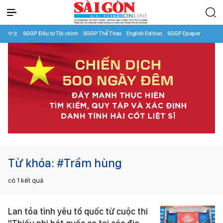
中文
SGGP Đầu tư Tài chính
SGGP Thể Thao
English Edition
SGGP Epaper
Từ khóa:
#Trầm hùng
có
1
kết quả
Lan tỏa tình yêu tổ quốc từ cuộc thi