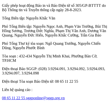
Giấy phép hoạt động Báo in và Báo Điện tử số 305/GP-BTTTT do
Bộ Thông tin và Truyền thông cấp ngày 28-8-2023.
Tổng Biên tập:
Nguyễn Khắc Văn
Phó Tổng Biên tập:
Nguyễn Ngọc Anh
,
Phạm Văn Trường
,
Bùi Thị
Hồng Sương
,
Trương Đức Nghĩa
,
Phạm Thị Vân Anh
,
Dương Văn
Quang
,
Nguyễn Đức Hiển
,
Nguyễn Khắc Cường
,
Trần Gia Bảo
Phó Tổng Thư ký tòa soạn:
Ngô Quang Trưởng
,
Nguyễn Chiến
Dũng
,
Nguyễn Phước Bình
Tòa soạn : 432-434 Nguyễn Thị Minh Khai, Phường Bàn Cờ,
TP.HCM
Điện thoại Báo SGGP: (028) 3.9294.091, 3.9294.092, 3.9294.093,
3.9294.097, 3.9294.098
Điện thoại Tòa soạn Báo Điện tử: 08 65 11 22 55
Liên hệ quảng cáo :
08 65 11 22 55
sggponline@sggp.org.vn