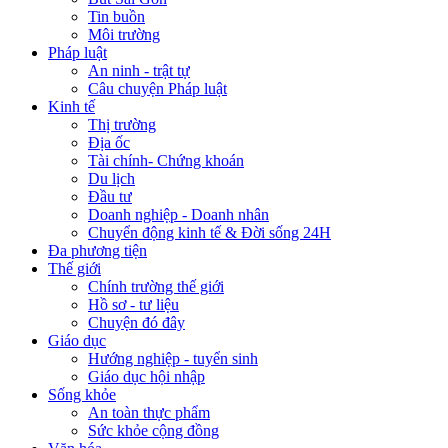
Tin buồn
Môi trường
Pháp luật
An ninh - trật tự
Câu chuyện Pháp luật
Kinh tế
Thị trường
Địa ốc
Tài chính- Chứng khoán
Du lịch
Đầu tư
Doanh nghiệp - Doanh nhân
Chuyển động kinh tế & Đời sống 24H
Đa phương tiện
Thế giới
Chính trường thế giới
Hồ sơ - tư liệu
Chuyện đó đây
Giáo dục
Hướng nghiệp - tuyển sinh
Giáo dục hội nhập
Sống khỏe
An toàn thực phẩm
Sức khỏe cộng đồng