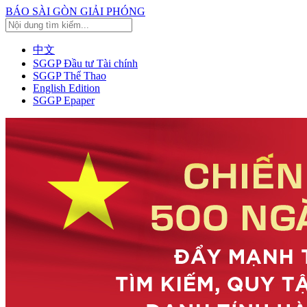
BÁO SÀI GÒN GIẢI PHÓNG
中文
SGGP Đầu tư Tài chính
SGGP Thể Thao
English Edition
SGGP Epaper