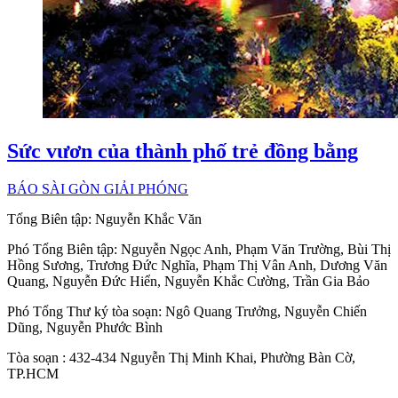
Sức vươn của thành phố trẻ đồng bằng
BÁO SÀI GÒN GIẢI PHÓNG
Tổng Biên tập:
Nguyễn Khắc Văn
Phó Tổng Biên tập:
Nguyễn Ngọc Anh
,
Phạm Văn Trường
,
Bùi Thị
Hồng Sương
,
Trương Đức Nghĩa
,
Phạm Thị Vân Anh
,
Dương Văn
Quang
,
Nguyễn Đức Hiển
,
Nguyễn Khắc Cường
,
Trần Gia Bảo
Phó Tổng Thư ký tòa soạn:
Ngô Quang Trưởng
,
Nguyễn Chiến
Dũng
,
Nguyễn Phước Bình
Tòa soạn
: 432-434 Nguyễn Thị Minh Khai, Phường Bàn Cờ,
TP.HCM