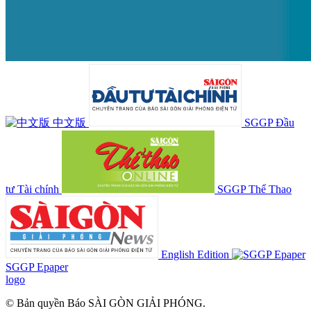
中文版
SGGP Đầu
tư Tài chính
SGGP Thể Thao
English Edition
SGGP Epaper
logo
© Bản quyền Báo SÀI GÒN GIẢI PHÓNG.