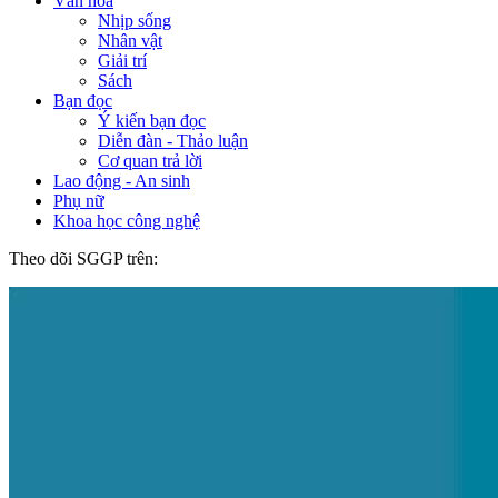
Văn hóa
Nhịp sống
Nhân vật
Giải trí
Sách
Bạn đọc
Ý kiến bạn đọc
Diễn đàn - Thảo luận
Cơ quan trả lời
Lao động - An sinh
Phụ nữ
Khoa học công nghệ
Theo dõi SGGP trên: