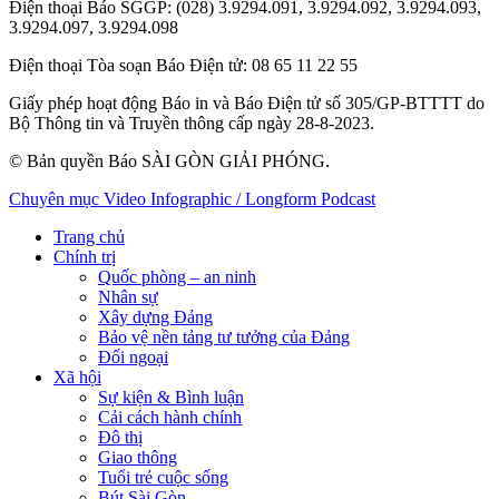
Điện thoại Báo SGGP
: (028) 3.9294.091, 3.9294.092, 3.9294.093,
3.9294.097, 3.9294.098
Điện thoại Tòa soạn Báo Điện tử
: 08 65 11 22 55
Giấy phép hoạt động Báo in và Báo Điện tử số 305/GP-BTTTT do
Bộ Thông tin và Truyền thông cấp ngày 28-8-2023.
© Bản quyền Báo SÀI GÒN GIẢI PHÓNG.
Chuyên mục
Video
Infographic / Longform
Podcast
Trang chủ
Chính trị
Quốc phòng – an ninh
Nhân sự
Xây dựng Đảng
Bảo vệ nền tảng tư tưởng của Đảng
Đối ngoại
Xã hội
Sự kiện & Bình luận
Cải cách hành chính
Đô thị
Giao thông
Tuổi trẻ cuộc sống
Bút Sài Gòn