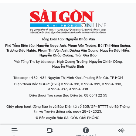
Tổng Biên tập:
Nguyễn Khắc Văn
Phó Tổng Biên tập:
Nguyễn Ngọc Anh
,
Phạm Văn Trường
,
Bùi Thị Hồng Sương
,
Trương Đức Nghĩa
,
Phạm Thị Vân Anh
,
Dương Văn Quang
,
Nguyễn Đức Hiển
,
Nguyễn Khắc Cường
,
Trần Gia Bảo
Phó Tổng Thư ký tòa soạn:
Ngô Quang Trưởng
,
Nguyễn Chiến Dũng
,
Nguyễn Phước Bình
Tòa soạn
: 432-434 Nguyễn Thị Minh Khai, Phường Bàn Cờ, TP.HCM
Điện thoại Báo SGGP
: (028) 3.9294.091, 3.9294.092, 3.9294.093,
3.9294.097, 3.9294.098
Điện thoại Tòa soạn Báo Điện tử
: 08 65 11 22 55
Giấy phép hoạt động Báo in và Báo Điện tử số 305/GP-BTTTT do Bộ Thông
tin và Truyền thông cấp ngày 28-8-2023.
© Bản quyền Báo SÀI GÒN GIẢI PHÓNG.
INFOGRAPHIC /