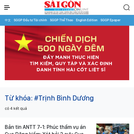
中文
SGGP Đầu tư Tài chính
SGGP Thể Thao
English Edition
SGGP Epaper
Từ khóa:
#Trịnh Bình Dương
có
4
kết quả
Bản tin ANTT 7-1: Phúc thẩm vụ án