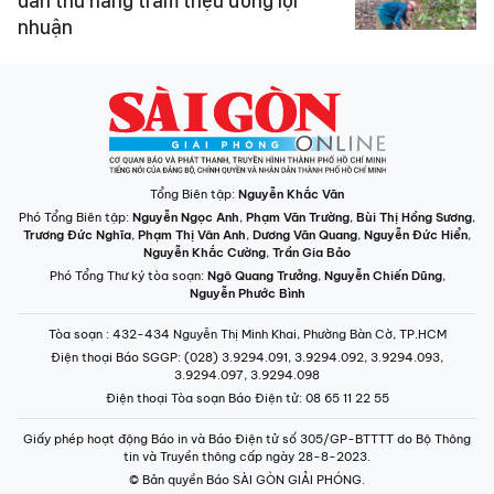
dân thu hàng trăm triệu đồng lợi
nhuận
Tổng Biên tập:
Nguyễn Khắc Văn
Phó Tổng Biên tập:
Nguyễn Ngọc Anh
,
Phạm Văn Trường
,
Bùi Thị Hồng Sương
,
Trương Đức Nghĩa
,
Phạm Thị Vân Anh
,
Dương Văn Quang
,
Nguyễn Đức Hiển
,
Nguyễn Khắc Cường
,
Trần Gia Bảo
Phó Tổng Thư ký tòa soạn:
Ngô Quang Trưởng
,
Nguyễn Chiến Dũng
,
Nguyễn Phước Bình
Tòa soạn
: 432-434 Nguyễn Thị Minh Khai, Phường Bàn Cờ, TP.HCM
Điện thoại Báo SGGP
: (028) 3.9294.091, 3.9294.092, 3.9294.093,
3.9294.097, 3.9294.098
Điện thoại Tòa soạn Báo Điện tử
: 08 65 11 22 55
Giấy phép hoạt động Báo in và Báo Điện tử số 305/GP-BTTTT do Bộ Thông
tin và Truyền thông cấp ngày 28-8-2023.
© Bản quyền Báo SÀI GÒN GIẢI PHÓNG.