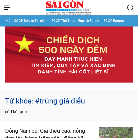
中文
SGGP Đầu tư Tài chính
SGGP Thể Thao
English Edition
SGGP Epaper
Từ khóa:
#trúng giá điều
có
1
kết quả
Đông Nam bộ: Giá điều cao, nông