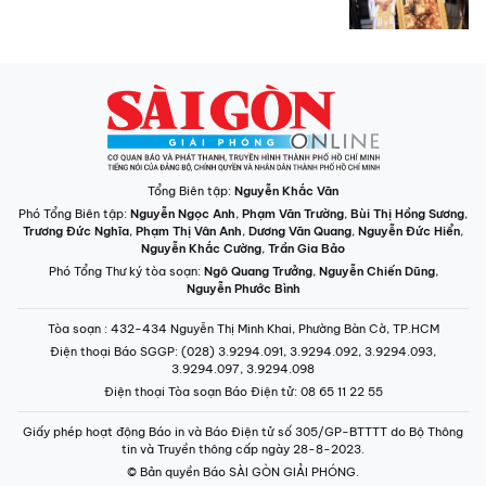
Tổng Biên tập:
Nguyễn Khắc Văn
Phó Tổng Biên tập:
Nguyễn Ngọc Anh
,
Phạm Văn Trường
,
Bùi Thị Hồng Sương
,
Trương Đức Nghĩa
,
Phạm Thị Vân Anh
,
Dương Văn Quang
,
Nguyễn Đức Hiển
,
Nguyễn Khắc Cường
,
Trần Gia Bảo
Phó Tổng Thư ký tòa soạn:
Ngô Quang Trưởng
,
Nguyễn Chiến Dũng
,
Nguyễn Phước Bình
Tòa soạn
: 432-434 Nguyễn Thị Minh Khai, Phường Bàn Cờ, TP.HCM
Điện thoại Báo SGGP
: (028) 3.9294.091, 3.9294.092, 3.9294.093,
3.9294.097, 3.9294.098
Điện thoại Tòa soạn Báo Điện tử
: 08 65 11 22 55
Giấy phép hoạt động Báo in và Báo Điện tử số 305/GP-BTTTT do Bộ Thông
tin và Truyền thông cấp ngày 28-8-2023.
© Bản quyền Báo SÀI GÒN GIẢI PHÓNG.