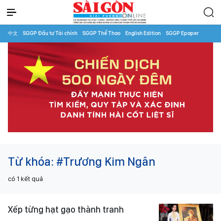
中文
SGGP Đầu tư Tài chính
SGGP Thể Thao
English Edition
SGGP Epaper
Từ khóa:
#Trương Kim Ngân
có
1
kết quả
Xếp từng hạt gạo thành tranh