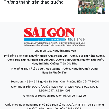
Trưởng thành trên thao trường
Tổng Biên tập:
Nguyễn Khắc Văn
Phó Tổng Biên tập:
Nguyễn Ngọc Anh
,
Phạm Văn Trường
,
Bùi Thị Hồng Sương
,
Trương Đức Nghĩa
,
Phạm Thị Vân Anh
,
Dương Văn Quang
,
Nguyễn Đức Hiển
,
Nguyễn Khắc Cường
,
Trần Gia Bảo
Phó Tổng Thư ký tòa soạn:
Ngô Quang Trưởng
,
Nguyễn Chiến Dũng
,
Nguyễn Phước Bình
Tòa soạn
: 432-434 Nguyễn Thị Minh Khai, Phường Bàn Cờ, TP.HCM
Điện thoại Báo SGGP
: (028) 3.9294.091, 3.9294.092, 3.9294.093,
3.9294.097, 3.9294.098
Điện thoại Tòa soạn Báo Điện tử
: 08 65 11 22 55
Giấy phép hoạt động Báo in và Báo Điện tử số 305/GP-BTTTT do Bộ Thông
tin và Truyền thông cấp ngày 28-8-2023.