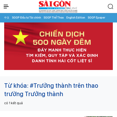
中文
SGGP Đầu tư Tài chính
SGGP Thể Thao
English Edition
SGGP Epaper
Từ khóa:
#Trưởng thành trên thao
trường Trưởng thành
có
1
kết quả