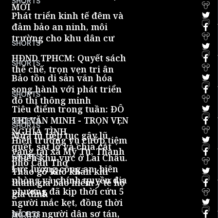
SHORTS
MỚI
0
Phát triển kinh tế đêm và
đảm bảo an ninh, môi
trường cho khu dân cư
0
SHORTS
HĐND TPHCM: Quyết sách
SHORTS
thể chế, trọn vẹn tri ân
0
Bảo tồn di sản văn hóa
song hành với phát triển
SHORTS
đô thị thông minh
0
Tiêu điểm trong tuần: ĐÔ
THỊ VĂN MINH - TRỌN VẸN
SHORTS
SHORTS
NGHĨA TÌNH
0
Mưa lũ tiếp tục gây lũ
Hiện trường vụ cướp tiệm
quét, sạt lở và chia cắt
vàng tại xã Mỹ Tú, Thành
nhiều khu vực ở Lai Châu.
SHORTS
phố Cần Thơ
0
Lực lượng công an, biên
Tháo gỡ khó khăn khi
phòng và chính quyền địa
tham gia bảo hiểm y tế hộ
phương đã kịp thời cứu 5
gia đình
0
người mắc kẹt, đồng thời
hỗ trợ người dân sơ tán,
SHORTS