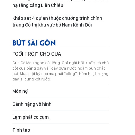
hạ tầng cảng Liên Chiểu
Khảo sát 4 dự án thuộc chương trình chỉnh
trang đô thị khu vực bờ Nam Kênh Đôi
BÚT SÀI GÒN
“CỞI TRÓI” CHO CUA
Cua Cà Mau ngon có tiếng. Chỉ ngặt hồi trước, có chỗ
cột cua bằng dây vải, dây dừa nước ngâm bùn chắc
nụi. Mua một ký cua mà phải “cõng” thêm hai, ba lạng
dây, ai cũng xót ruột!
Món nợ
Gánh nặng vô hình
Lạm phát co cụm
Tỉnh táo