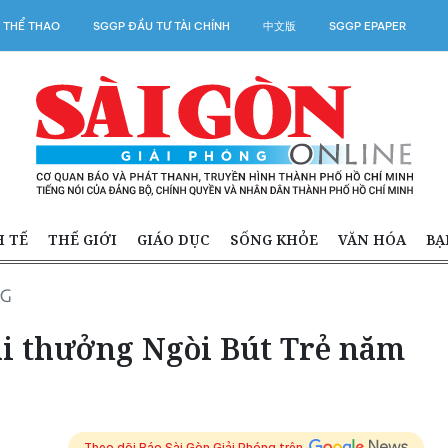
 THỂ THAO
SGGP ĐẦU TƯ TÀI CHÍNH
中文版
SGGP EPAPER
H TẾ
THẾ GIỚI
GIÁO DỤC
SỐNG KHỎE
VĂN HÓA
BẠ
NG
i thưởng Ngòi Bút Trẻ năm
Theo dõi Báo Sài Gòn Giải Phóng trên