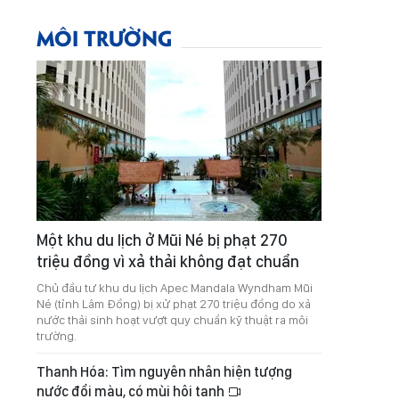
MÔI TRƯỜNG
Một khu du lịch ở Mũi Né bị phạt 270
triệu đồng vì xả thải không đạt chuẩn
Chủ đầu tư khu du lịch Apec Mandala Wyndham Mũi
Né (tỉnh Lâm Đồng) bị xử phạt 270 triệu đồng do xả
nước thải sinh hoạt vượt quy chuẩn kỹ thuật ra môi
trường.
Thanh Hóa: Tìm nguyên nhân hiện tượng
nước đổi màu, có mùi hôi tanh