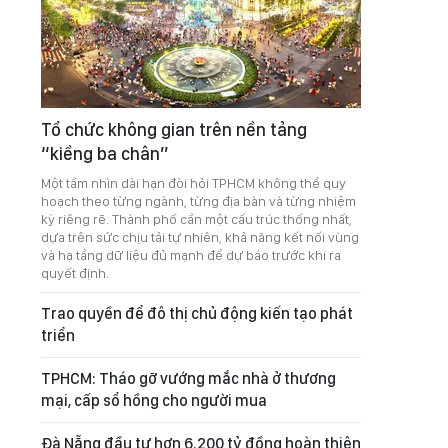
Tổ chức không gian trên nền tảng
“kiềng ba chân”
Một tầm nhìn dài hạn đòi hỏi TPHCM không thể quy
hoạch theo từng ngành, từng địa bàn và từng nhiệm
kỳ riêng rẽ. Thành phố cần một cấu trúc thống nhất,
dựa trên sức chịu tải tự nhiên, khả năng kết nối vùng
và hạ tầng dữ liệu đủ mạnh để dự báo trước khi ra
quyết định.
Trao quyền để đô thị chủ động kiến tạo phát
triển
TPHCM: Tháo gỡ vướng mắc nhà ở thương
mại, cấp sổ hồng cho người mua
Đà Nẵng đầu tư hơn 6.200 tỷ đồng hoàn thiện