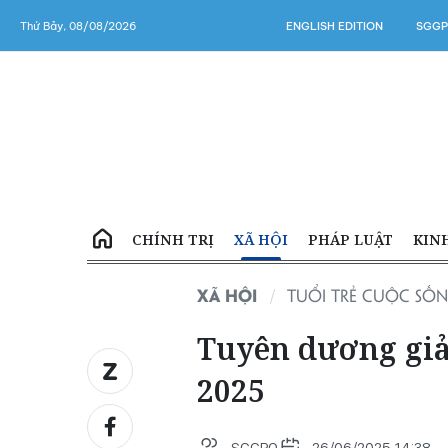
Thứ Bảy, 08/08/2026
ENGLISH EDITION
SGGP
CHÍNH TRỊ
XÃ HỘI
PHÁP LUẬT
KIN
XÃ HỘI
TUỔI TRẺ CUỘC SỐ
Tuyên dương giả
2025
SGGPO
26/06/2025 14:38