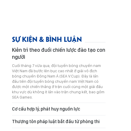
SỰ KIỆN & BÌNH LUẬN
Kiên trì theo đuổi chiến lược đào tạo con
người
Cuối tháng 7 vừa qua, đội tuyển bóng chuyền nam
Việt Nam đã bước lên bục cao nhất ở giải vô địch
bóng chuyền Đông Nam Á (SEA V.Cup). Đây là lần
đầu tiên đội tuyển bóng chuyền nam Việt Nam có
được một chiến thắng ở trận cuối cùng một giải đấu
khu vực dù không ít lần vào trận chung kết, bao gồm
SEA Games.
Cơ cấu hợp lý, phát huy nguồn lực
Thượng tôn pháp luật bắt đầu từ phòng thi