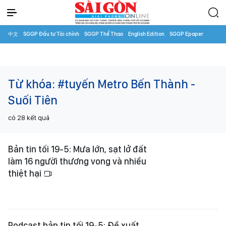
中文
SGGP Đầu tư Tài chính
SGGP Thể Thao
English Edition
SGGP Epaper
Từ khóa:
#tuyến Metro Bến Thành -
Suối Tiên
có
28
kết quả
Bản tin tối 19-5: Mưa lớn, sạt lở đất
làm 16 người thương vong và nhiều
thiệt hại
Podcast bản tin tối 19-5: Đề xuất