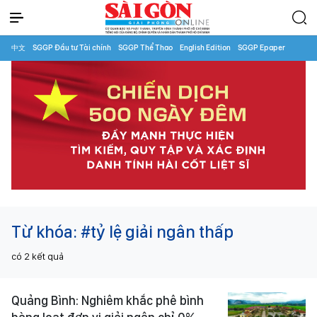
中文
SGGP Đầu tư Tài chính
SGGP Thể Thao
English Edition
SGGP Epaper
Từ khóa:
#tỷ lệ giải ngân thấp
có
2
kết quả
Quảng Bình: Nghiêm khắc phê bình