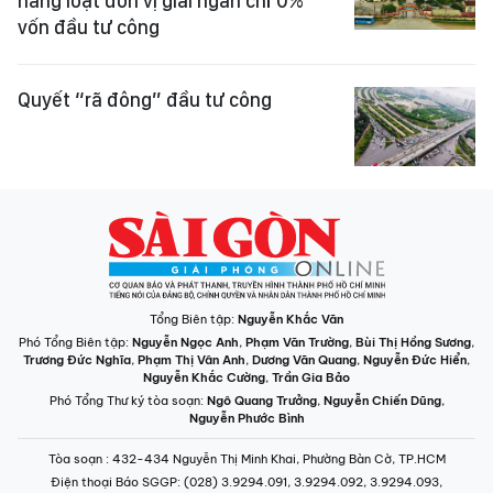
hàng loạt đơn vị giải ngân chỉ 0%
vốn đầu tư công
Quyết “rã đông” đầu tư công
Tổng Biên tập:
Nguyễn Khắc Văn
Phó Tổng Biên tập:
Nguyễn Ngọc Anh
,
Phạm Văn Trường
,
Bùi Thị Hồng Sương
,
Trương Đức Nghĩa
,
Phạm Thị Vân Anh
,
Dương Văn Quang
,
Nguyễn Đức Hiển
,
Nguyễn Khắc Cường
,
Trần Gia Bảo
Phó Tổng Thư ký tòa soạn:
Ngô Quang Trưởng
,
Nguyễn Chiến Dũng
,
Nguyễn Phước Bình
Tòa soạn
: 432-434 Nguyễn Thị Minh Khai, Phường Bàn Cờ, TP.HCM
Điện thoại Báo SGGP
: (028) 3.9294.091, 3.9294.092, 3.9294.093,