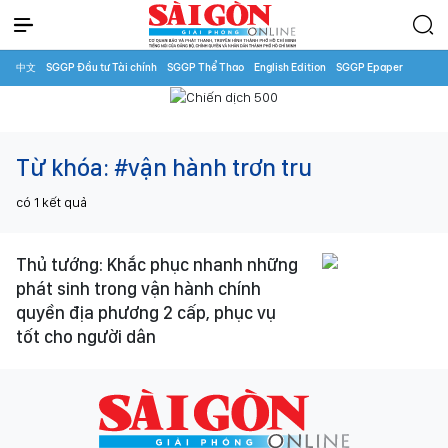
中文
SGGP Đầu tư Tài chính
SGGP Thể Thao
English Edition
SGGP Epaper
Từ khóa:
#vận hành trơn tru
có
1
kết quả
Thủ tướng: Khắc phục nhanh những
phát sinh trong vận hành chính
quyền địa phương 2 cấp, phục vụ
tốt cho người dân