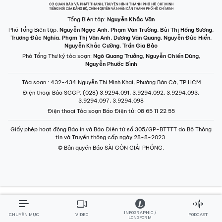
Tổng Biên tập:
Nguyễn Khắc Văn
Phó Tổng Biên tập:
Nguyễn Ngọc Anh
,
Phạm Văn Trường
,
Bùi Thị Hồng Sương
,
Trương Đức Nghĩa
,
Phạm Thị Vân Anh
,
Dương Văn Quang
,
Nguyễn Đức Hiển
,
Nguyễn Khắc Cường
,
Trần Gia Bảo
Phó Tổng Thư ký tòa soạn:
Ngô Quang Trưởng
,
Nguyễn Chiến Dũng
,
Nguyễn Phước Bình
Tòa soạn
: 432-434 Nguyễn Thị Minh Khai, Phường Bàn Cờ, TP.HCM
Điện thoại Báo SGGP
: (028) 3.9294.091, 3.9294.092, 3.9294.093,
3.9294.097, 3.9294.098
Điện thoại Tòa soạn Báo Điện tử
: 08 65 11 22 55
Giấy phép hoạt động Báo in và Báo Điện tử số 305/GP-BTTTT do Bộ Thông
tin và Truyền thông cấp ngày 28-8-2023.
© Bản quyền Báo SÀI GÒN GIẢI PHÓNG.
INFOGRAPHIC /
CHUYÊN MỤC
VIDEO
PODCAST
LONGFORM