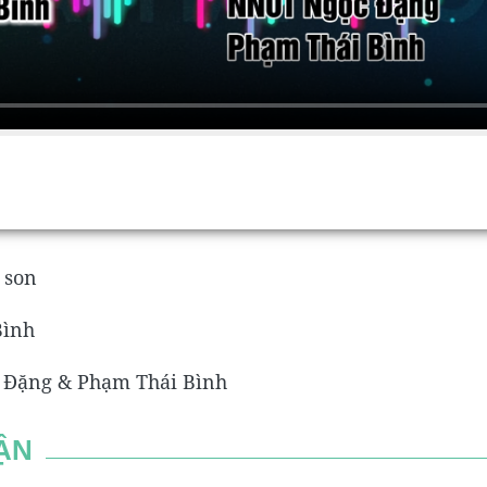
t son
Bình
 Đặng & Phạm Thái Bình
ẬN