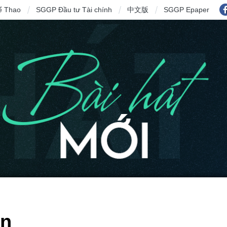
ể Thao
SGGP Đầu tư Tài chính
中文版
SGGP Epaper
on