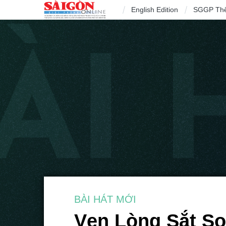
English Edition
SGGP Th
BÀI HÁT MỚI
Vẹn Lòng Sắt S