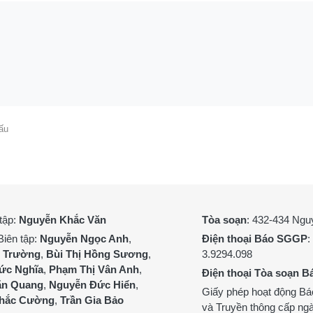
dấu
tập:
Nguyễn Khắc Văn
Tòa soạn
: 432-434 Ng
Biên tập:
Nguyễn Ngọc Anh
,
Điện thoại Báo SGGP
:
 Trường
,
Bùi Thị Hồng Sương
,
3.9294.098
ức Nghĩa
,
Phạm Thị Vân Anh
,
Điện thoại Tòa soạn B
n Quang
,
Nguyễn Đức Hiển
,
Giấy phép hoạt động Bá
hắc Cường
,
Trần Gia Bảo
và Truyền thông cấp ng