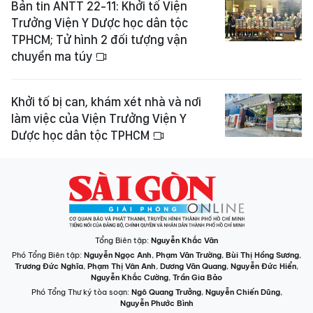
Bản tin ANTT 22-11: Khởi tố Viện
Trưởng Viện Y Dược học dân tộc
TPHCM; Tử hình 2 đối tượng vận
chuyển ma túy
Khởi tố bị can, khám xét nhà và nơi
làm việc của Viện Trưởng Viện Y
Dược học dân tộc TPHCM
Tổng Biên tập:
Nguyễn Khắc Văn
Phó Tổng Biên tập:
Nguyễn Ngọc Anh
,
Phạm Văn Trường
,
Bùi Thị Hồng Sương
,
Trương Đức Nghĩa
,
Phạm Thị Vân Anh
,
Dương Văn Quang
,
Nguyễn Đức Hiển
,
Nguyễn Khắc Cường
,
Trần Gia Bảo
Phó Tổng Thư ký tòa soạn:
Ngô Quang Trưởng
,
Nguyễn Chiến Dũng
,
Nguyễn Phước Bình