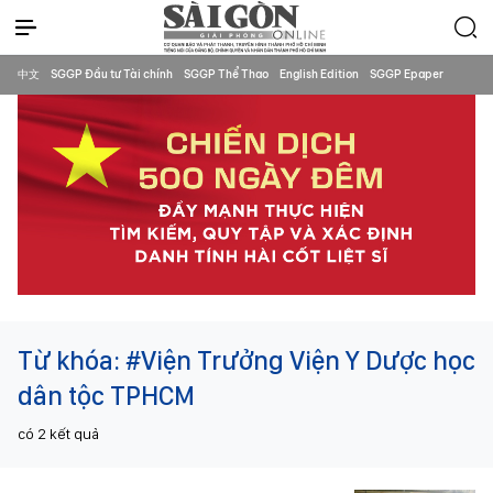
中文
SGGP Đầu tư Tài chính
SGGP Thể Thao
English Edition
SGGP Epaper
Từ khóa:
#Viện Trưởng Viện Y Dược học
dân tộc TPHCM
có
2
kết quả