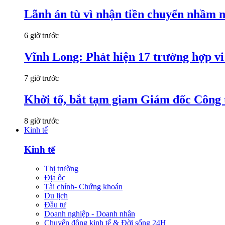
Lãnh án tù vì nhận tiền chuyển nhầm 
6 giờ trước
Vĩnh Long: Phát hiện 17 trường hợp v
7 giờ trước
Khởi tố, bắt tạm giam Giám đốc Công
8 giờ trước
Kinh tế
Kinh tế
Thị trường
Địa ốc
Tài chính- Chứng khoán
Du lịch
Đầu tư
Doanh nghiệp - Doanh nhân
Chuyển động kinh tế & Đời sống 24H