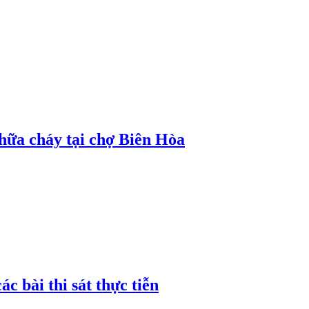
hữa cháy tại chợ Biên Hòa
c bài thi sát thực tiễn