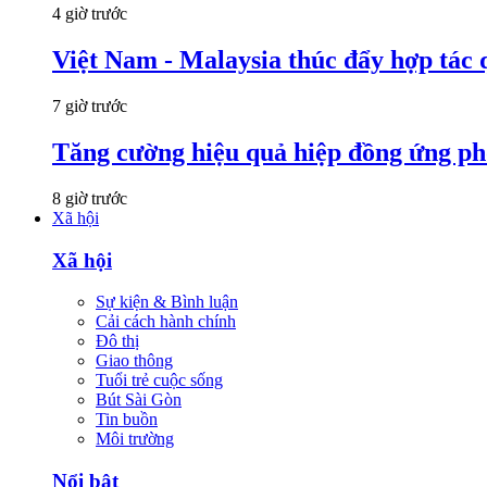
4 giờ trước
Việt Nam - Malaysia thúc đẩy hợp tác 
7 giờ trước
Tăng cường hiệu quả hiệp đồng ứng p
8 giờ trước
Xã hội
Xã hội
Sự kiện & Bình luận
Cải cách hành chính
Đô thị
Giao thông
Tuổi trẻ cuộc sống
Bút Sài Gòn
Tin buồn
Môi trường
Nổi bật