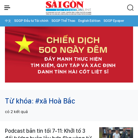
中文
SGGP Đầu tư Tài chính
SGGP Thể Thao
English Edition
SGGP Epaper
Từ khóa:
#xã Hoà Bắc
có
2
kết quả
Podcast bản tin tối 7-11: Khởi tố 3