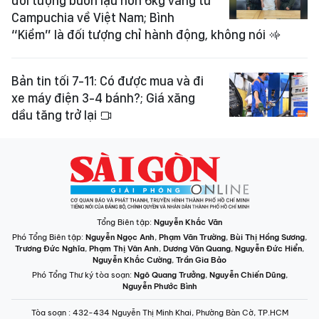
đối tượng buôn lậu hơn 6kg vàng từ
Campuchia về Việt Nam; Bình
“Kiểm” là đối tượng chỉ hành động, không nói
Bản tin tối 7-11: Có được mua và đi
xe máy điện 3-4 bánh?; Giá xăng
dầu tăng trở lại
Tổng Biên tập:
Nguyễn Khắc Văn
Phó Tổng Biên tập:
Nguyễn Ngọc Anh
,
Phạm Văn Trường
,
Bùi Thị Hồng Sương
,
Trương Đức Nghĩa
,
Phạm Thị Vân Anh
,
Dương Văn Quang
,
Nguyễn Đức Hiển
,
Nguyễn Khắc Cường
,
Trần Gia Bảo
Phó Tổng Thư ký tòa soạn:
Ngô Quang Trưởng
,
Nguyễn Chiến Dũng
,
Nguyễn Phước Bình
Tòa soạn
: 432-434 Nguyễn Thị Minh Khai, Phường Bàn Cờ, TP.HCM