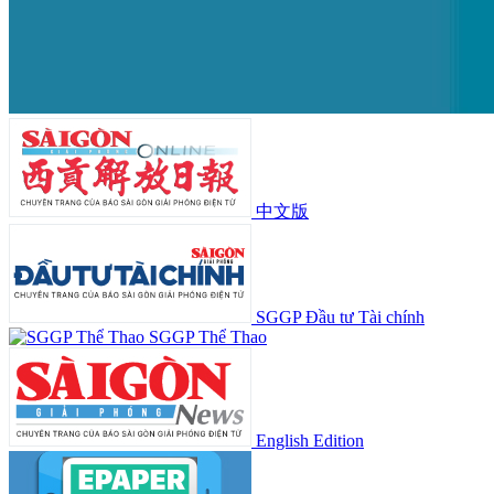
中文版
SGGP Đầu tư Tài chính
SGGP Thể Thao
English Edition