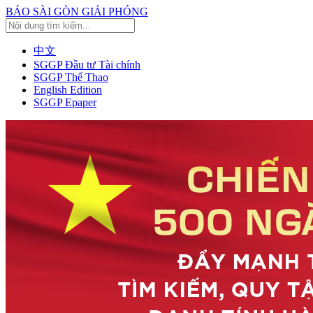
BÁO SÀI GÒN GIẢI PHÓNG
中文
SGGP Đầu tư Tài chính
SGGP Thể Thao
English Edition
SGGP Epaper