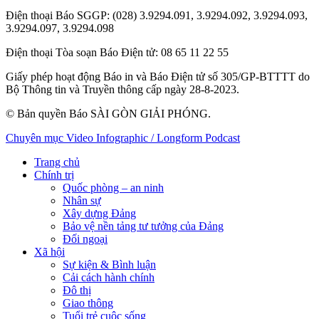
Điện thoại Báo SGGP
: (028) 3.9294.091, 3.9294.092, 3.9294.093,
3.9294.097, 3.9294.098
Điện thoại Tòa soạn Báo Điện tử
: 08 65 11 22 55
Giấy phép hoạt động Báo in và Báo Điện tử số 305/GP-BTTTT do
Bộ Thông tin và Truyền thông cấp ngày 28-8-2023.
© Bản quyền Báo SÀI GÒN GIẢI PHÓNG.
Chuyên mục
Video
Infographic / Longform
Podcast
Trang chủ
Chính trị
Quốc phòng – an ninh
Nhân sự
Xây dựng Đảng
Bảo vệ nền tảng tư tưởng của Đảng
Đối ngoại
Xã hội
Sự kiện & Bình luận
Cải cách hành chính
Đô thị
Giao thông
Tuổi trẻ cuộc sống