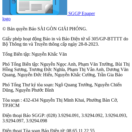
SGGP Epaper
logo
© Bản quyền Báo SÀI GÒN GIẢI PHÓNG.
Giấy phép hoạt động Báo in và Báo Điện tử số 305/GP-BTTTT do
Bộ Thông tin và Truyền thông cấp ngày 28-8-2023.
Tổng Biên tập:
Nguyễn Khắc Văn
Phó Tổng Biên tập:
Nguyễn Ngọc Anh
,
Phạm Văn Trường
,
Bùi Thị
Hồng Sương
,
Trương Đức Nghĩa
,
Phạm Thị Vân Anh
,
Dương Văn
Quang
,
Nguyễn Đức Hiển
,
Nguyễn Khắc Cường
,
Trần Gia Bảo
Phó Tổng Thư ký tòa soạn:
Ngô Quang Trưởng
,
Nguyễn Chiến
Dũng
,
Nguyễn Phước Bình
Tòa soạn : 432-434 Nguyễn Thị Minh Khai, Phường Bàn Cờ,
TP.HCM
Điện thoại Báo SGGP: (028) 3.9294.091, 3.9294.092, 3.9294.093,
3.9294.097, 3.9294.098
Điện thoại Tòa soạn Báo Điện tử: 08 65 11 22 55