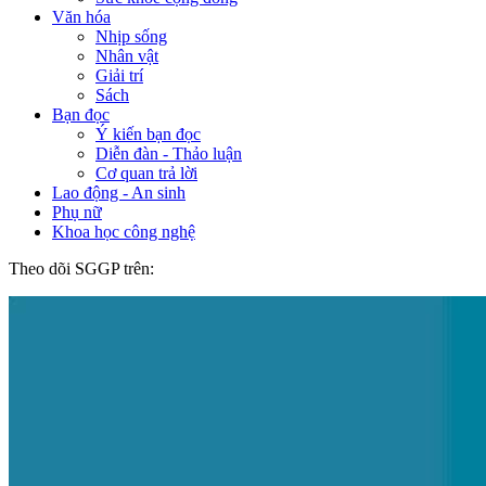
Văn hóa
Nhịp sống
Nhân vật
Giải trí
Sách
Bạn đọc
Ý kiến bạn đọc
Diễn đàn - Thảo luận
Cơ quan trả lời
Lao động - An sinh
Phụ nữ
Khoa học công nghệ
Theo dõi SGGP trên: