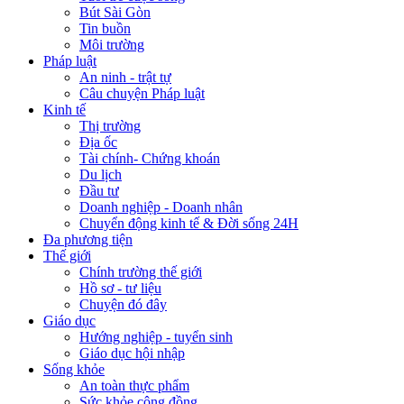
Bút Sài Gòn
Tin buồn
Môi trường
Pháp luật
An ninh - trật tự
Câu chuyện Pháp luật
Kinh tế
Thị trường
Địa ốc
Tài chính- Chứng khoán
Du lịch
Đầu tư
Doanh nghiệp - Doanh nhân
Chuyển động kinh tế & Đời sống 24H
Đa phương tiện
Thế giới
Chính trường thế giới
Hồ sơ - tư liệu
Chuyện đó đây
Giáo dục
Hướng nghiệp - tuyển sinh
Giáo dục hội nhập
Sống khỏe
An toàn thực phẩm
Sức khỏe cộng đồng