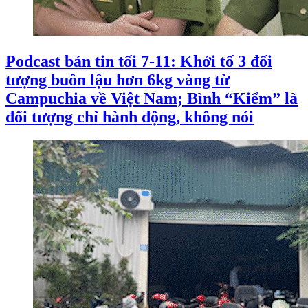
Podcast bản tin tối 7-11: Khởi tố 3 đối
tượng buôn lậu hơn 6kg vàng từ
Campuchia về Việt Nam; Bình “Kiểm” là
đối tượng chỉ hành động, không nói