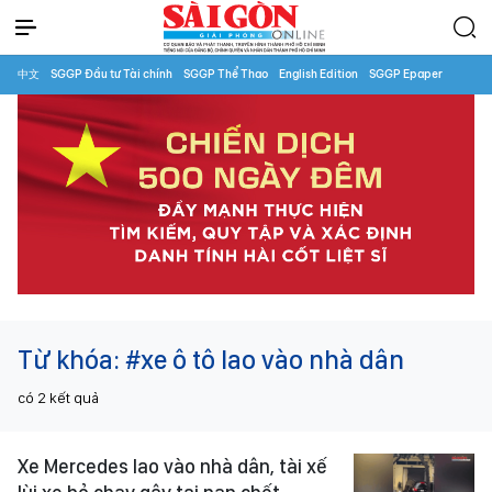
中文
SGGP Đầu tư Tài chính
SGGP Thể Thao
English Edition
SGGP Epaper
Từ khóa:
#xe ô tô lao vào nhà dân
có
2
kết quả
Xe Mercedes lao vào nhà dân, tài xế