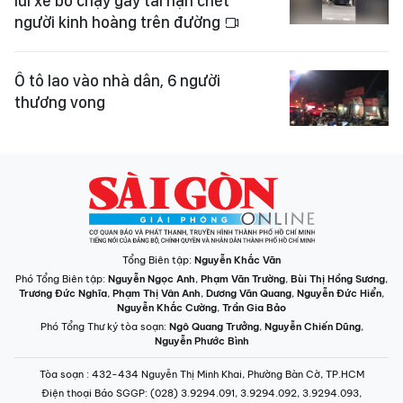
lùi xe bỏ chạy gây tai nạn chết
người kinh hoàng trên đường
Ô tô lao vào nhà dân, 6 người
thương vong
Tổng Biên tập:
Nguyễn Khắc Văn
Phó Tổng Biên tập:
Nguyễn Ngọc Anh
,
Phạm Văn Trường
,
Bùi Thị Hồng Sương
,
Trương Đức Nghĩa
,
Phạm Thị Vân Anh
,
Dương Văn Quang
,
Nguyễn Đức Hiển
,
Nguyễn Khắc Cường
,
Trần Gia Bảo
Phó Tổng Thư ký tòa soạn:
Ngô Quang Trưởng
,
Nguyễn Chiến Dũng
,
Nguyễn Phước Bình
Tòa soạn
: 432-434 Nguyễn Thị Minh Khai, Phường Bàn Cờ, TP.HCM
Điện thoại Báo SGGP
: (028) 3.9294.091, 3.9294.092, 3.9294.093,