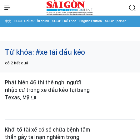
中文
SGGP Đầu tư Tài chính
SGGP Thể Thao
English Edition
SGGP Epaper
Từ khóa:
#xe tải đầu kéo
có
2
kết quả
Phát hiện 46 thi thể nghi người
nhập cư trong xe đầu kéo tại bang
Texas, Mỹ
Khởi tố tài xế có sổ chữa bệnh tâm
thần gây tai nạn nghiêm trọng