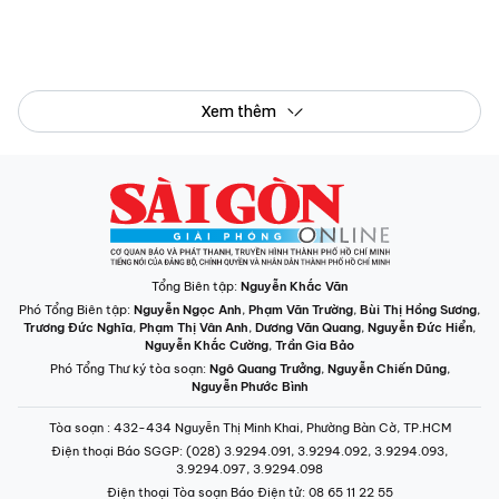
Xem thêm
Tổng Biên tập:
Nguyễn Khắc Văn
Phó Tổng Biên tập:
Nguyễn Ngọc Anh
,
Phạm Văn Trường
,
Bùi Thị Hồng Sương
,
Trương Đức Nghĩa
,
Phạm Thị Vân Anh
,
Dương Văn Quang
,
Nguyễn Đức Hiển
,
Nguyễn Khắc Cường
,
Trần Gia Bảo
Phó Tổng Thư ký tòa soạn:
Ngô Quang Trưởng
,
Nguyễn Chiến Dũng
,
Nguyễn Phước Bình
Tòa soạn
: 432-434 Nguyễn Thị Minh Khai, Phường Bàn Cờ, TP.HCM
Điện thoại Báo SGGP
: (028) 3.9294.091, 3.9294.092, 3.9294.093,
3.9294.097, 3.9294.098
Điện thoại Tòa soạn Báo Điện tử
: 08 65 11 22 55