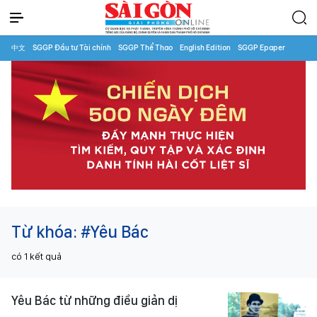
中文
SGGP Đầu tư Tài chính
SGGP Thể Thao
English Edition
SGGP Epaper
Từ khóa:
#Yêu Bác
có
1
kết quả
Yêu Bác từ những điều giản dị