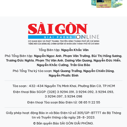
Tổng Biên tập:
Nguyễn Khắc Văn
Phó Tổng Biên tập:
Nguyễn Ngọc Anh
,
Phạm Văn Trường
,
Bùi Thị Hồng Sương
,
Trương Đức Nghĩa
,
Phạm Thị Vân Anh
,
Dương Văn Quang
,
Nguyễn Đức Hiển
,
Nguyễn Khắc Cường
,
Trần Gia Bảo
Phó Tổng Thư ký tòa soạn:
Ngô Quang Trưởng
,
Nguyễn Chiến Dũng
,
Nguyễn Phước Bình
Tòa soạn
: 432-434 Nguyễn Thị Minh Khai, Phường Bàn Cờ, TP.HCM
Điện thoại Báo SGGP
: (028) 3.9294.091, 3.9294.092, 3.9294.093,
3.9294.097, 3.9294.098
Điện thoại Tòa soạn Báo Điện tử
: 08 65 11 22 55
Giấy phép hoạt động Báo in và Báo Điện tử số 305/GP-BTTTT do Bộ Thông
tin và Truyền thông cấp ngày 28-8-2023.
© Bản quyền Báo SÀI GÒN GIẢI PHÓNG.