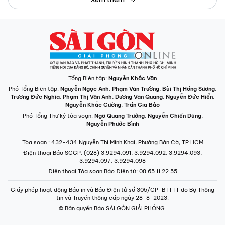
Tổng Biên tập:
Nguyễn Khắc Văn
Phó Tổng Biên tập:
Nguyễn Ngọc Anh
,
Phạm Văn Trường
,
Bùi Thị Hồng Sương
,
Trương Đức Nghĩa
,
Phạm Thị Vân Anh
,
Dương Văn Quang
,
Nguyễn Đức Hiển
,
Nguyễn Khắc Cường
,
Trần Gia Bảo
Phó Tổng Thư ký tòa soạn:
Ngô Quang Trưởng
,
Nguyễn Chiến Dũng
,
Nguyễn Phước Bình
Tòa soạn
: 432-434 Nguyễn Thị Minh Khai, Phường Bàn Cờ, TP.HCM
Điện thoại Báo SGGP
: (028) 3.9294.091, 3.9294.092, 3.9294.093,
3.9294.097, 3.9294.098
Điện thoại Tòa soạn Báo Điện tử
: 08 65 11 22 55
Giấy phép hoạt động Báo in và Báo Điện tử số 305/GP-BTTTT do Bộ Thông
tin và Truyền thông cấp ngày 28-8-2023.
© Bản quyền Báo SÀI GÒN GIẢI PHÓNG.