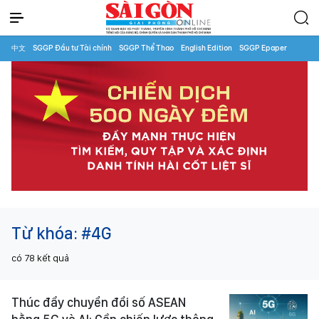
中文
SGGP Đầu tư Tài chính
SGGP Thể Thao
English Edition
SGGP Epaper
Từ khóa:
#4G
có
78
kết quả
Thúc đẩy chuyển đổi số ASEAN