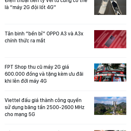
Điện thoại tiền tỷ Vertu cũng có thể
là “máy 2G đội lốt 4G”
Tân binh “bền bỉ” OPPO A3 và A3x
chính thức ra mắt
FPT Shop thu cũ máy 2G giá
600.000 đồng và tặng kèm ưu đãi
khi lên đời máy 4G
Viettel đấu giá thành công quyền
sử dụng băng tần 2500-2600 MHz
cho mạng 5G