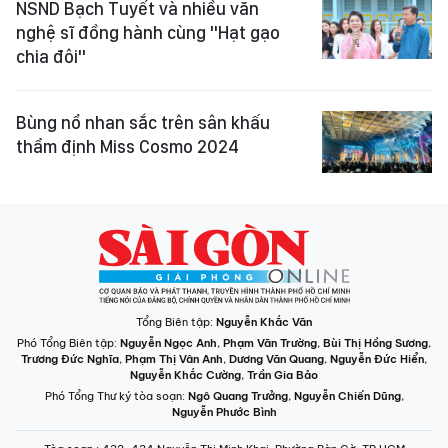
NSND Bạch Tuyết và nhiều văn
nghệ sĩ đồng hành cùng "Hạt gạo
chia đôi"
Bùng nổ nhan sắc trên sân khấu
thẩm định Miss Cosmo 2024
Tổng Biên tập:
Nguyễn Khắc Văn
Phó Tổng Biên tập:
Nguyễn Ngọc Anh
,
Phạm Văn Trường
,
Bùi Thị Hồng Sương
,
Trương Đức Nghĩa
,
Phạm Thị Vân Anh
,
Dương Văn Quang
,
Nguyễn Đức Hiển
,
Nguyễn Khắc Cường
,
Trần Gia Bảo
Phó Tổng Thư ký tòa soạn:
Ngô Quang Trưởng
,
Nguyễn Chiến Dũng
,
Nguyễn Phước Bình