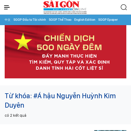
中文
SGGP Đầu tư Tài chính
SGGP Thể Thao
English Edition
SGGP Epaper
Từ khóa:
#Á hậu Nguyễn Huỳnh Kim
Duyên
có
2
kết quả