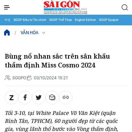
中文
SGGP Đầu tư Tài chính
SGGP Thể Thao
English Edition
SGGP Epaper
VĂN HÓA
Bùng nổ nhan sắc trên sân khấu
thẩm định Miss Cosmo 2024
SGGPO
03/10/2024 15:21
Tối 3-10, tại White Palace Võ Văn Kiệt (quận
Bình Tân, TPHCM), 60 người đẹp từ các quốc
gia, vùng lãnh thổ bước vào Vòng thẩm định,