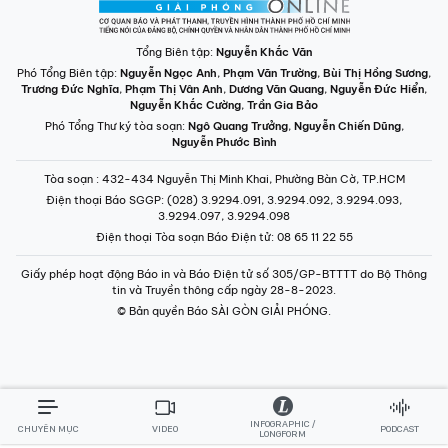
Tổng Biên tập:
Nguyễn Khắc Văn
Phó Tổng Biên tập:
Nguyễn Ngọc Anh
,
Phạm Văn Trường
,
Bùi Thị Hồng Sương
,
Trương Đức Nghĩa
,
Phạm Thị Vân Anh
,
Dương Văn Quang
,
Nguyễn Đức Hiển
,
Nguyễn Khắc Cường
,
Trần Gia Bảo
Phó Tổng Thư ký tòa soạn:
Ngô Quang Trưởng
,
Nguyễn Chiến Dũng
,
Nguyễn Phước Bình
Tòa soạn
: 432-434 Nguyễn Thị Minh Khai, Phường Bàn Cờ, TP.HCM
Điện thoại Báo SGGP
: (028) 3.9294.091, 3.9294.092, 3.9294.093,
3.9294.097, 3.9294.098
Điện thoại Tòa soạn Báo Điện tử
: 08 65 11 22 55
Giấy phép hoạt động Báo in và Báo Điện tử số 305/GP-BTTTT do Bộ Thông
tin và Truyền thông cấp ngày 28-8-2023.
© Bản quyền Báo SÀI GÒN GIẢI PHÓNG.
INFOGRAPHIC /
CHUYÊN MỤC
VIDEO
PODCAST
LONGFORM