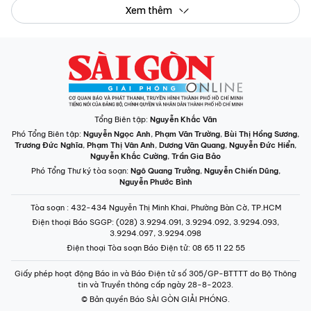
Xem thêm
Tổng Biên tập:
Nguyễn Khắc Văn
Phó Tổng Biên tập:
Nguyễn Ngọc Anh
,
Phạm Văn Trường
,
Bùi Thị Hồng Sương
,
Trương Đức Nghĩa
,
Phạm Thị Vân Anh
,
Dương Văn Quang
,
Nguyễn Đức Hiển
,
Nguyễn Khắc Cường
,
Trần Gia Bảo
Phó Tổng Thư ký tòa soạn:
Ngô Quang Trưởng
,
Nguyễn Chiến Dũng
,
Nguyễn Phước Bình
Tòa soạn
: 432-434 Nguyễn Thị Minh Khai, Phường Bàn Cờ, TP.HCM
Điện thoại Báo SGGP
: (028) 3.9294.091, 3.9294.092, 3.9294.093,
3.9294.097, 3.9294.098
Điện thoại Tòa soạn Báo Điện tử
: 08 65 11 22 55
Giấy phép hoạt động Báo in và Báo Điện tử số 305/GP-BTTTT do Bộ Thông
tin và Truyền thông cấp ngày 28-8-2023.
© Bản quyền Báo SÀI GÒN GIẢI PHÓNG.