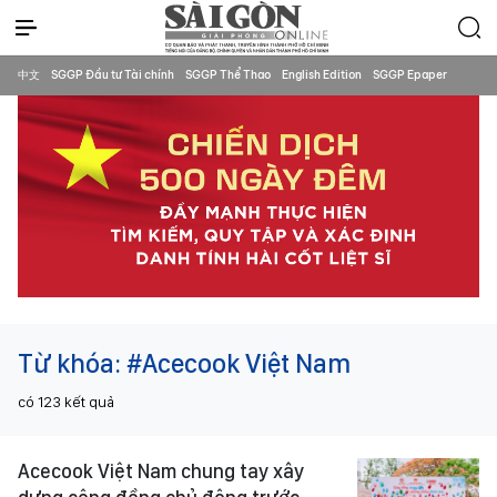
中文
SGGP Đầu tư Tài chính
SGGP Thể Thao
English Edition
SGGP Epaper
Từ khóa:
#Acecook Việt Nam
có
123
kết quả
Acecook Việt Nam chung tay xây