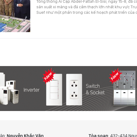
Tổng thống Ai Cập Abdel-Fattah El-Sisi, ngày 15-8, đã 
sản xuất xi măng và đá cẩm thạch lớn nhất khu vực Tru
Suef như một phần trong các kế hoạch phát triển của
tập:
Nguyễn Khắc Văn
Tòa soạn
: 432-434 Ngu