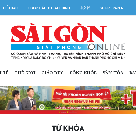
 THỂ THAO
SGGP ĐẦU TƯ TÀI CHÍNH
中文版
SGGP EPAPER
H TẾ
THẾ GIỚI
GIÁO DỤC
SỐNG KHỎE
VĂN HÓA
BẠ
TỪ KHÓA