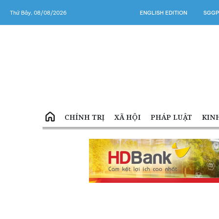
Thứ Bảy, 08/08/2026
ENGLISH EDITION
SGGP
CHÍNH TRỊ
XÃ HỘI
PHÁP LUẬT
KIN