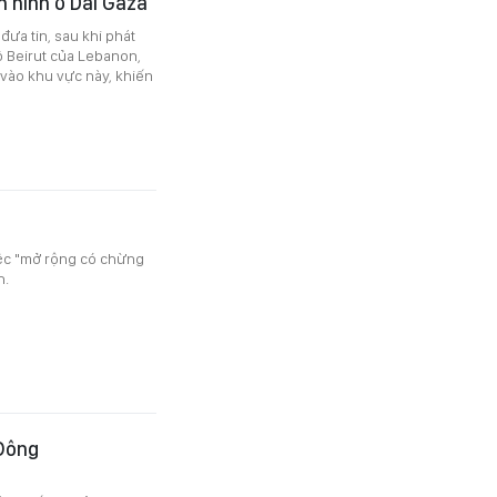
h hình ở Dải Gaza
đưa tin, sau khi phát
ô Beirut của Lebanon,
h vào khu vực này, khiến
việc "mở rộng có chừng
h.
 Đông