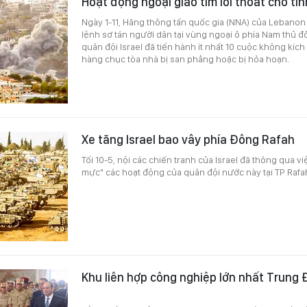
Hoạt động ngoại giao tìm lối thoát cho tìn
Ngày 1-11, Hãng thông tấn quốc gia (NNA) của Lebanon 
lệnh sơ tán người dân tại vùng ngoại ô phía Nam thủ đ
quân đội Israel đã tiến hành ít nhất 10 cuộc không kíc
hàng chục tòa nhà bị san phẳng hoặc bị hỏa hoạn.
Xe tăng Israel bao vây phía Đông Rafah
Tối 10-5, nội các chiến tranh của Israel đã thông qua 
mực" các hoạt động của quân đội nước này tại TP Rafa
Khu liên hợp công nghiệp lớn nhất Trung