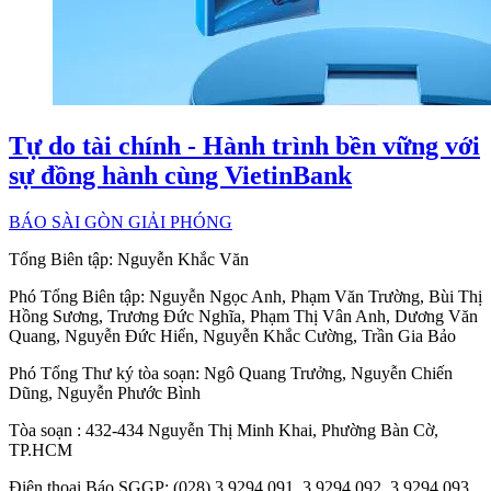
Tự do tài chính - Hành trình bền vững với
sự đồng hành cùng VietinBank
BÁO SÀI GÒN GIẢI PHÓNG
Tổng Biên tập:
Nguyễn Khắc Văn
Phó Tổng Biên tập:
Nguyễn Ngọc Anh
,
Phạm Văn Trường
,
Bùi Thị
Hồng Sương
,
Trương Đức Nghĩa
,
Phạm Thị Vân Anh
,
Dương Văn
Quang
,
Nguyễn Đức Hiển
,
Nguyễn Khắc Cường
,
Trần Gia Bảo
Phó Tổng Thư ký tòa soạn:
Ngô Quang Trưởng
,
Nguyễn Chiến
Dũng
,
Nguyễn Phước Bình
Tòa soạn
: 432-434 Nguyễn Thị Minh Khai, Phường Bàn Cờ,
TP.HCM
Điện thoại Báo SGGP
: (028) 3.9294.091, 3.9294.092, 3.9294.093,