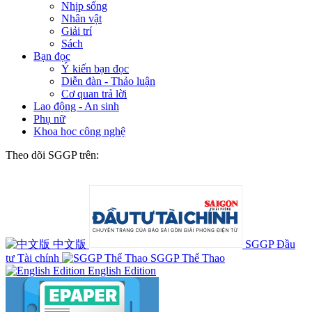
Nhịp sống
Nhân vật
Giải trí
Sách
Bạn đọc
Ý kiến bạn đọc
Diễn đàn - Thảo luận
Cơ quan trả lời
Lao động - An sinh
Phụ nữ
Khoa học công nghệ
Theo dõi SGGP trên:
中文版
SGGP Đầu
tư Tài chính
SGGP Thể Thao
English Edition