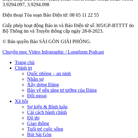
3.9294.097, 3.9294.098
Điện thoại Tòa soạn Báo Điện tử
: 08 65 11 22 55
Giấy phép hoạt động Báo in và Báo Điện tử số 305/GP-BTTTT do
Bộ Thông tin và Truyền thông cấp ngày 28-8-2023.
© Bản quyền Báo SÀI GÒN GIẢI PHÓNG.
Chuyên mục
Video
Infographic / Longform
Podcast
Trang chủ
Chính trị
Quốc phòng – an ninh
Nhân sự
Xây dựng Đảng
Bảo vệ nền tảng tư tưởng của Đảng
Đối ngoại
Xã hội
Sự kiện & Bình luận
Cải cách hành chính
Đô thị
Giao thông
Tuổi trẻ cuộc sống
Bút Sài Gòn