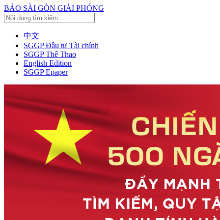
BÁO SÀI GÒN GIẢI PHÓNG
中文
SGGP Đầu tư Tài chính
SGGP Thể Thao
English Edition
SGGP Epaper