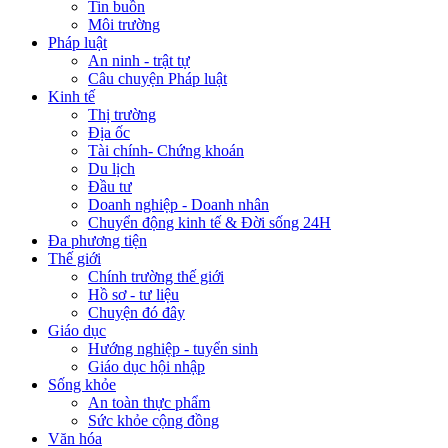
Tin buồn
Môi trường
Pháp luật
An ninh - trật tự
Câu chuyện Pháp luật
Kinh tế
Thị trường
Địa ốc
Tài chính- Chứng khoán
Du lịch
Đầu tư
Doanh nghiệp - Doanh nhân
Chuyển động kinh tế & Đời sống 24H
Đa phương tiện
Thế giới
Chính trường thế giới
Hồ sơ - tư liệu
Chuyện đó đây
Giáo dục
Hướng nghiệp - tuyển sinh
Giáo dục hội nhập
Sống khỏe
An toàn thực phẩm
Sức khỏe cộng đồng
Văn hóa