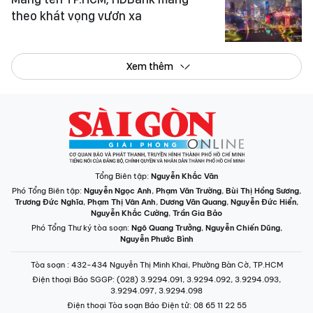
theo khát vọng vươn xa
Xem thêm
Tổng Biên tập:
Nguyễn Khắc Văn
Phó Tổng Biên tập:
Nguyễn Ngọc Anh
,
Phạm Văn Trường
,
Bùi Thị Hồng Sương
,
Trương Đức Nghĩa
,
Phạm Thị Vân Anh
,
Dương Văn Quang
,
Nguyễn Đức Hiển
,
Nguyễn Khắc Cường
,
Trần Gia Bảo
Phó Tổng Thư ký tòa soạn:
Ngô Quang Trưởng
,
Nguyễn Chiến Dũng
,
Nguyễn Phước Bình
Tòa soạn
: 432-434 Nguyễn Thị Minh Khai, Phường Bàn Cờ, TP.HCM
Điện thoại Báo SGGP
: (028) 3.9294.091, 3.9294.092, 3.9294.093,
3.9294.097, 3.9294.098
Điện thoại Tòa soạn Báo Điện tử
: 08 65 11 22 55