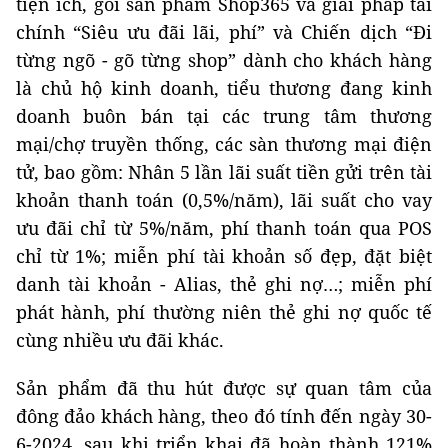
tiện ích, gói sản phẩm Shop365 và giải pháp tài
chính “Siêu ưu đãi lãi, phí” và Chiến dịch “Đi
từng ngõ - gõ từng shop” dành cho khách hàng
là chủ hộ kinh doanh, tiểu thương đang kinh
doanh buôn bán tại các trung tâm thương
mại/chợ truyền thống, các sàn thương mại điện
tử, bao gồm: Nhân 5 lần lãi suất tiền gửi trên tài
khoản thanh toán (0,5%/năm), lãi suất cho vay
ưu đãi chỉ từ 5%/năm, phí thanh toán qua POS
chỉ từ 1%; miễn phí tài khoản số đẹp, đặt biệt
danh tài khoản - Alias, thẻ ghi nợ…; miễn phí
phát hành, phí thường niên thẻ ghi nợ quốc tế
cùng nhiều ưu đãi khác.
Sản phẩm đã thu hút được sự quan tâm của
đông đảo khách hàng, theo đó tính đến ngày 30-
6-2024, sau khi triển khai đã hoàn thành 121%