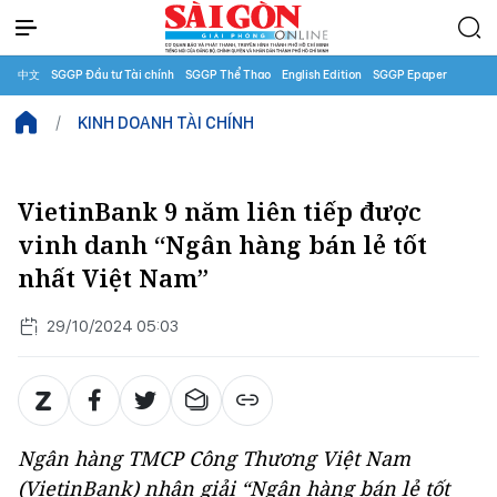
中文
SGGP Đầu tư Tài chính
SGGP Thể Thao
English Edition
SGGP Epaper
KINH DOANH TÀI CHÍNH
VietinBank 9 năm liên tiếp được
vinh danh “Ngân hàng bán lẻ tốt
nhất Việt Nam”
29/10/2024 05:03
Ngân hàng TMCP Công Thương Việt Nam
(VietinBank) nhận giải “Ngân hàng bán lẻ tốt