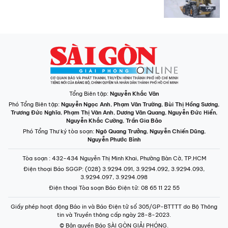
Tổng Biên tập:
Nguyễn Khắc Văn
Phó Tổng Biên tập:
Nguyễn Ngọc Anh
,
Phạm Văn Trường
,
Bùi Thị Hồng Sương
,
Trương Đức Nghĩa
,
Phạm Thị Vân Anh
,
Dương Văn Quang
,
Nguyễn Đức Hiển
,
Nguyễn Khắc Cường
,
Trần Gia Bảo
Phó Tổng Thư ký tòa soạn:
Ngô Quang Trưởng
,
Nguyễn Chiến Dũng
,
Nguyễn Phước Bình
Tòa soạn
: 432-434 Nguyễn Thị Minh Khai, Phường Bàn Cờ, TP.HCM
Điện thoại Báo SGGP
: (028) 3.9294.091, 3.9294.092, 3.9294.093,
3.9294.097, 3.9294.098
Điện thoại Tòa soạn Báo Điện tử
: 08 65 11 22 55
Giấy phép hoạt động Báo in và Báo Điện tử số 305/GP-BTTTT do Bộ Thông
tin và Truyền thông cấp ngày 28-8-2023.
© Bản quyền Báo SÀI GÒN GIẢI PHÓNG.