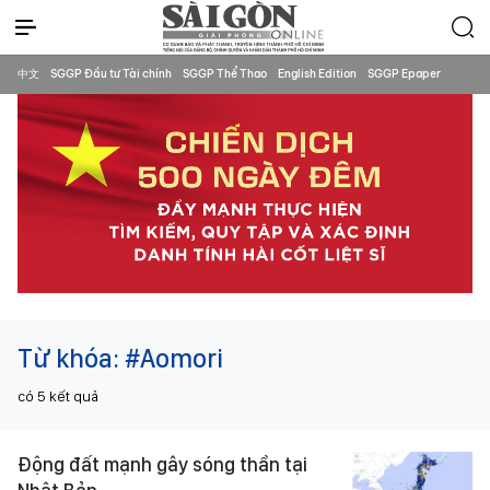
中文
SGGP Đầu tư Tài chính
SGGP Thể Thao
English Edition
SGGP Epaper
Từ khóa:
#Aomori
có
5
kết quả
Động đất mạnh gây sóng thần tại