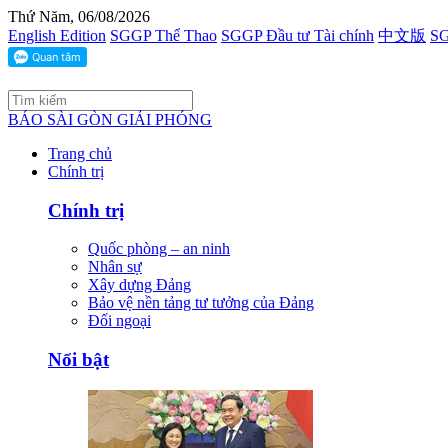
Thứ Năm, 06/08/2026
English Edition
SGGP Thể Thao
SGGP Đầu tư Tài chính
中文版
SG
BÁO SÀI GÒN GIẢI PHÓNG
Trang chủ
Chính trị
Chính trị
Quốc phòng – an ninh
Nhân sự
Xây dựng Đảng
Bảo vệ nền tảng tư tưởng của Đảng
Đối ngoại
Nổi bật