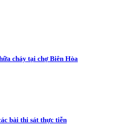
hữa cháy tại chợ Biên Hòa
c bài thi sát thực tiễn