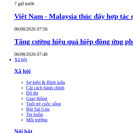
7 giờ trước
Việt Nam - Malaysia thúc đẩy hợp tác 
06/08/2026 07:56
Tăng cường hiệu quả hiệp đồng ứng p
06/08/2026 07:48
Xã hội
Xã hội
Sự kiện & Bình luận
Cải cách hành chính
Đô thị
Giao thông
Tuổi trẻ cuộc sống
Bút Sài Gòn
Tin buồn
Môi trường
Nổi bật